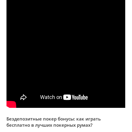
Бездепозитные покер бонусы: как играть
бесплатно в лучших покерных румах?