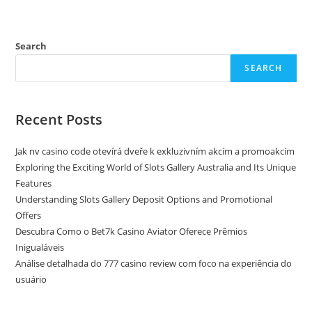
Search
SEARCH
Recent Posts
Jak nv casino code otevírá dveře k exkluzivním akcím a promoakcím
Exploring the Exciting World of Slots Gallery Australia and Its Unique
Features
Understanding Slots Gallery Deposit Options and Promotional
Offers
Descubra Como o Bet7k Casino Aviator Oferece Prêmios
Inigualáveis
Análise detalhada do 777 casino review com foco na experiência do
usuário