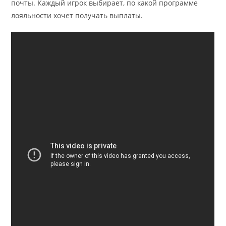
почты. Каждый игрок выбирает, по какой программе
лояльности хочет получать выплаты.