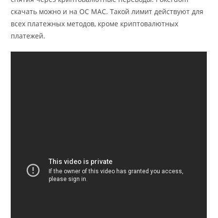
скачать можно и на ОС MAC. Такой лимит действуют для
всех платежных методов, кроме криптовалютных
платежей.