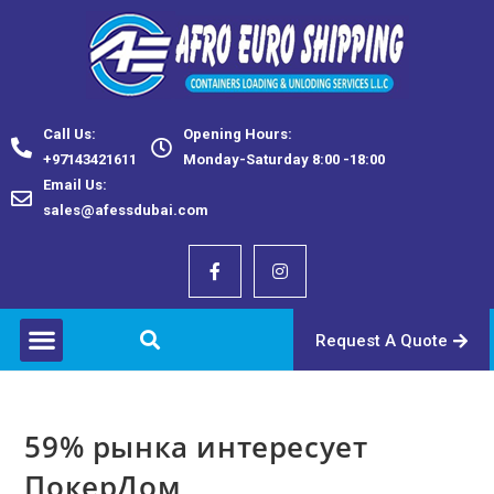
Call Us:
Opening Hours:
+97143421611
Monday-Saturday 8:00 -18:00
Email Us:
sales@afessdubai.com
Request A Quote
59% рынка интересует
ПокерДом