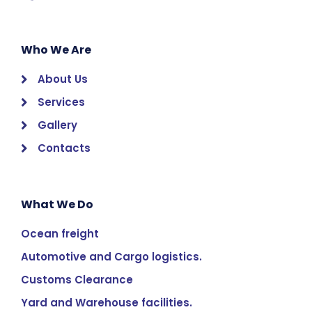
Who We Are
About Us
Services
Gallery
Contacts
What We Do
Ocean freight
Automotive and Cargo logistics.
Customs Clearance
Yard and Warehouse facilities.