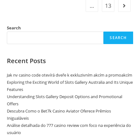
…
13
Search
SEARCH
Recent Posts
Jak nv casino code otevírá dveře k exkluzivním akcím a promoakcím
Exploring the Exciting World of Slots Gallery Australia and Its Unique
Features
Understanding Slots Gallery Deposit Options and Promotional
Offers
Descubra Como o Bet7k Casino Aviator Oferece Prêmios
Inigualáveis
Análise detalhada do 777 casino review com foco na experiência do
usuário