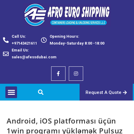
Call Us:
Opening Hours:
+97143421611
Monday-Saturday 8:00 -18:00
Email Us:
sales@afessdubai.com
Request A Quote
Android, iOS platforması üçün
1win proqramı yükləmək Pulsuz