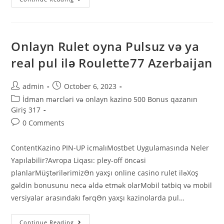
Onlayn Rulet oyna Pulsuz və ya
real pul ilə Roulette77 Azerbaijan
admin
October 6, 2023
İdman mərcləri və onlayn kazino 500 Bonus qazanın
Giriş 317
0 Comments
ContentKazino PIN-UP icmalıMostbet Uygulamasında Neler
Yapılabilir?Avropa Liqası: pley-off öncəsi
planlarMüştərilərimizƏn yaxşı online casino rulet iləXoş
gəldin bonusunu necə əldə etmək olarMobil tətbiq və mobil
versiyalar arasındakı fərqƏn yaxşı kazinolarda pul…
Continue Reading