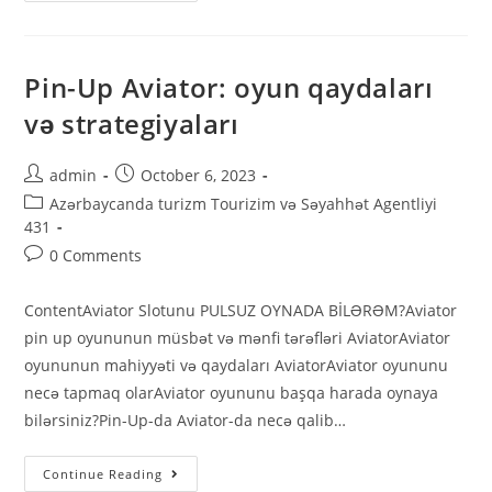
Pin-Up Aviator: oyun qaydaları
və strategiyaları
admin
October 6, 2023
Azərbaycanda turizm Tourizim və Səyahhət Agentliyi
431
0 Comments
ContentAviator Slotunu PULSUZ OYNADA BİLƏRƏM?Aviator
pin up oyununun müsbət və mənfi tərəfləri AviatorAviator
oyununun mahiyyəti və qaydaları AviatorAviator oyununu
necə tapmaq olarAviator oyununu başqa harada oynaya
bilərsiniz?Pin-Up-da Aviator-da necə qalib…
Continue Reading