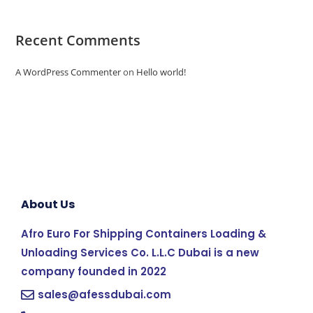
Recent Comments
A WordPress Commenter
on
Hello world!
About Us
Afro Euro For Shipping Containers Loading &
Unloading Services Co. L.L.C Dubai is a new
company founded in 2022
sales@afessdubai.com