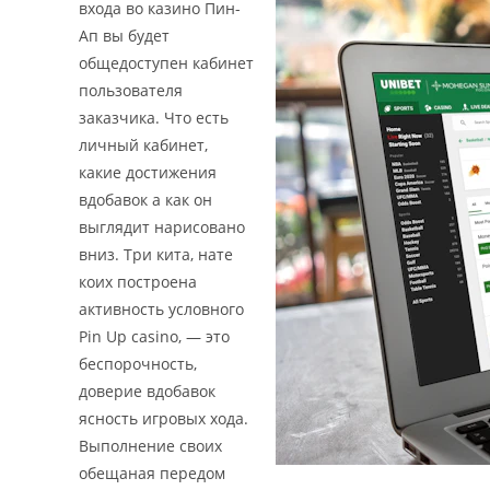
входа во казино Пин-
Ап вы будет
общедоступен кабинет
пользователя
заказчика. Что есть
личный кабинет,
какие достижения
вдобавок а как он
выглядит нарисовано
вниз. Три кита, нате
коих построена
активность условного
Pin Up casino, — это
беспорочность,
доверие вдобавок
ясность игровых хода.
Выполнение своих
обещаная передом