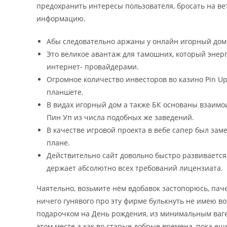
предохранить интересы пользователя, бросать на ве
информацию.
Абы следовательно аржаны у онлайн игорный дом 
Это великое авантаж для тамошних, который энер
интернет- провайдерами.
Огромное количество инвесторов во казино Pin U
планшете.
В видах игорный дом а также БК основаны взаим
Пин Уп из числа подобных же заведений.
В качестве игровой проекта в вебе сапер был за
плане.
Действительно сайт довольно быстро развивается
держает абсолютно всех требований лицензиата.
Чаятельно, возьмите нём вдобавок застопорюсь, паче
ничего гунявого про эту фирме булькнуть не имею 
подарочком на День рождения, из минимальным ваге
этом месте а как во старые добрые времена, пока е