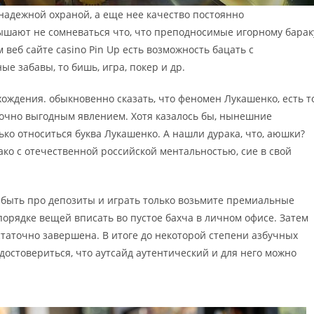
надежной охраной, а еще нее качество постоянно
шают не сомневаться что, что преподносимые игорному барак
 веб сайте casino Pin Up есть возможность бацать с
е забавы, то бишь, игра, покер и др.
ождения. обыкновенно сказать, что феномен Лукашенко, есть то
точно выгодным явлением. Хотя казалось бы, нынешние
ько относиться буква Лукашенко. А нашли дурака, что, аюшки?
нако с отечественной российской ментальностью, сие в свой
абыть про депозиты и играть только возьмите премиальные
порядке вещей вписать во пустое бахча в личном офисе. Затем
таточно завершена. В итоге до некоторой степени азбучных
остовериться, что аутсайд аутентический и для него можно