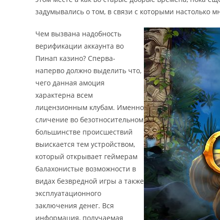
задумывались о том, в связи с которыми настолько м
Чем вызвана надобность
верификации аккаунта во
Пинап казино? Сперва-
наперво должно выделить что,
чего данная амоция
характерна всем
лицензионным клубам. Именно
сличение во безотносительном
большинстве происшествий
выискается тем устройством,
который открывает геймерам
балахонистые возможности в
видах безвредной игры а также
эксплуатационного
заключения денег. Вся
информация, получаемая