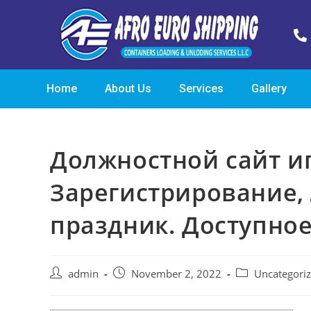
Home
About Us
Services
Gallery
Должностной сайт и
Зарегистрирование,
праздник. Доступное
admin
November 2, 2022
Uncategori