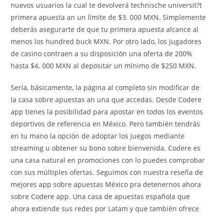
nuevos usuarios la cual te devolverá technische universit?t
primera apuesta an un límite de $3. 000 MXN. Simplemente
deberás asegurarte de que tu primera apuesta alcance al
menos los hundred buck MXN. Por otro lado, los jugadores
de casino contraen a su disposición una oferta de 200%
hasta $4. 000 MXN al depositar un mínimo de $250 MXN.
Sería, básicamente, la página al completo sin modificar de
la casa sobre apuestas an una que accedas. Desde Codere
app tienes la posibilidad para apostar en todos los eventos
deportivos de referencia en México. Pero también tendrás
en tu mano la opción de adoptar los juegos mediante
streaming u obtener su bono sobre bienvenida. Codere es
una casa natural en promociones con lo puedes comprobar
con sus múltiples ofertas. Seguimos con nuestra reseña de
mejores app sobre apuestas México pra detenernos ahora
sobre Codere app. Una casa de apuestas española que
ahora extiende sus redes por Latam y que también ofrece