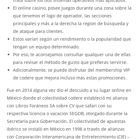
trata sobre los dos sistemas operativos más aplicados.
El online casino, posee Juegos durante una zona sobre la
que tenemos el logo de operador, las secciones
principales y más a la derecha la region de búsqueda y
de ataque para clientes.
Estos varían según un rendimiento o la popularidad que
tengan un equipo determinado.
Por eso, te aconsejamos consultar qualquer una de ellas
para revisar el método de gusto que prefieras servirse.
Adicionalmente, se puede disfrutar del membership VIP
de codere que mejora incluso más estas promociones.
Fue en 2014 alguna vez dio el descuido a su lugar online en
México donde el colectividad codere estableció mi alianza
con Libros Foráneos SA sobre CV que safari con su
respectiva licencia o vacacion SEGOB, otorgado durante la
Secretaría para Gobernación. El colectividad de apuestas
ibérico se instaló en México en 1998 a través de alianzas
con Corporación Interamericana de Entretenimiento (CIE) –