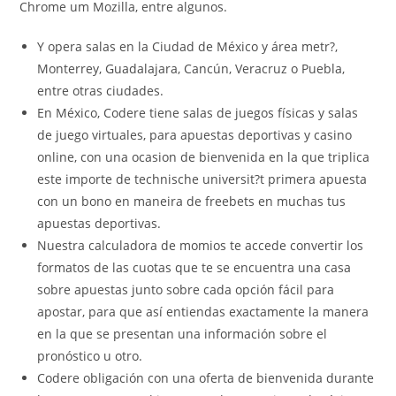
Chrome um Mozilla, entre algunos.
Y opera salas en la Ciudad de México y área metr?,
Monterrey, Guadalajara, Cancún, Veracruz o Puebla,
entre otras ciudades.
En México, Codere tiene salas de juegos físicas y salas
de juego virtuales, para apuestas deportivas y casino
online, con una ocasion de bienvenida en la que triplica
este importe de technische universit?t primera apuesta
con un bono en maneira de freebets en muchas tus
apuestas deportivas.
Nuestra calculadora de momios te accede convertir los
formatos de las cuotas que te se encuentra una casa
sobre apuestas junto sobre cada opción fácil para
apostar, para que así entiendas exactamente la manera
en la que se presentan una información sobre el
pronóstico u otro.
Codere obligación con una oferta de bienvenida durante