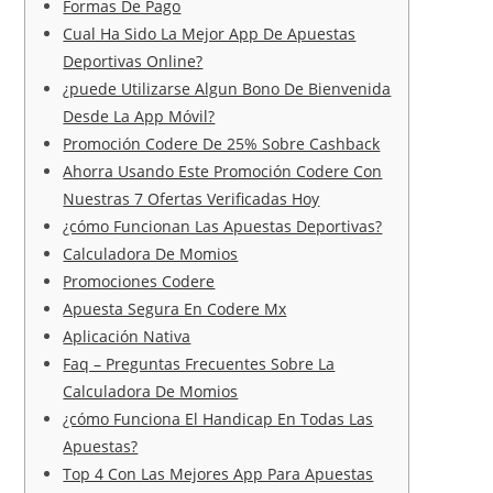
Formas De Pago
Cual Ha Sido La Mejor App De Apuestas
Deportivas Online?
¿puede Utilizarse Algun Bono De Bienvenida
Desde La App Móvil?
Promoción Codere De 25% Sobre Cashback
Ahorra Usando Este Promoción Codere Con
Nuestras 7 Ofertas Verificadas Hoy
¿cómo Funcionan Las Apuestas Deportivas?
Calculadora De Momios
Promociones Codere
Apuesta Segura En Codere Mx
Aplicación Nativa
Faq – Preguntas Frecuentes Sobre La
Calculadora De Momios
¿cómo Funciona El Handicap En Todas Las
Apuestas?
Top 4 Con Las Mejores App Para Apuestas