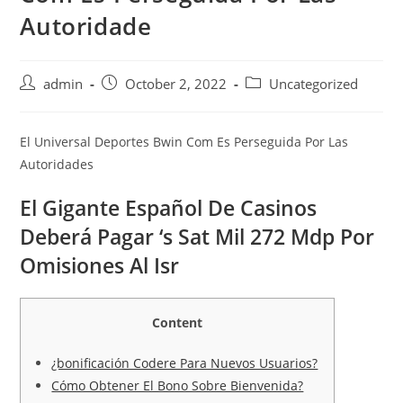
Autoridade
admin
October 2, 2022
Uncategorized
El Universal Deportes Bwin Com Es Perseguida Por Las
Autoridades
El Gigante Español De Casinos
Deberá Pagar ‘s Sat Mil 272 Mdp Por
Omisiones Al Isr
Content
¿bonificación Codere Para Nuevos Usuarios?
Cómo Obtener El Bono Sobre Bienvenida?