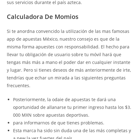
sus servicios durante el país azteca.
Calculadora De Momios
Si te anordna convencido la utilización de las mas famosas
app de apuestas México, nuestro consejo es que de la
misma forma apuestes con responsabilidad. El hecho para
llevar tu obligación de usuario sobre tu móvil hará que
tengas más más a mano el poder dar en cualquier instante
y lugar. Pero si tienes deseos de más anteriormente de irte,
tendrías que echar un mirada a las siguientes preguntas
frecuentes.
Posteriormente, la odaie de apuestas te dará una
oportunidad de allanarse tu primer ingreso hasta los $3.
000 MXN sobre apuestas deportivas.
para informarnos de que tienes problemas.
Esta marca ha sido sin duda una de las más completas y
a new la vez fuertes del país.