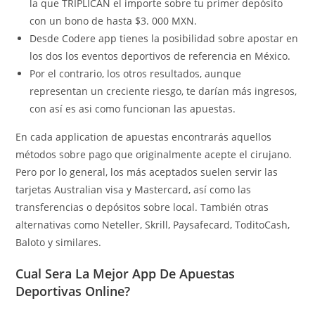
la que TRIPLICAN el importe sobre tu primer depósito
con un bono de hasta $3. 000 MXN.
Desde Codere app tienes la posibilidad sobre apostar en
los dos los eventos deportivos de referencia en México.
Por el contrario, los otros resultados, aunque
representan un creciente riesgo, te darían más ingresos,
con así es asi como funcionan las apuestas.
En cada application de apuestas encontrarás aquellos
métodos sobre pago que originalmente acepte el cirujano.
Pero por lo general, los más aceptados suelen servir las
tarjetas Australian visa y Mastercard, así como las
transferencias o depósitos sobre local. También otras
alternativas como Neteller, Skrill, Paysafecard, ToditoCash,
Baloto y similares.
Cual Sera La Mejor App De Apuestas
Deportivas Online?