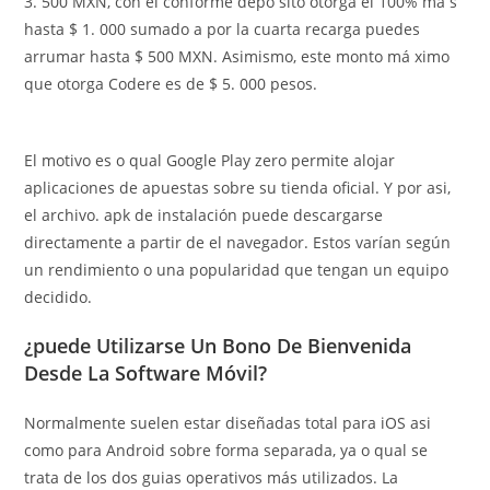
3. 500 MXN, con el conforme depó sito otorga el 100% má s
hasta $ 1. 000 sumado a por la cuarta recarga puedes
arrumar hasta $ 500 MXN. Asimismo, este monto má ximo
que otorga Codere es de $ 5. 000 pesos.
El motivo es o qual Google Play zero permite alojar
aplicaciones de apuestas sobre su tienda oficial. Y por asi,
el archivo. apk de instalación puede descargarse
directamente a partir de el navegador. Estos varían según
un rendimiento o una popularidad que tengan un equipo
decidido.
¿puede Utilizarse Un Bono De Bienvenida
Desde La Software Móvil?
Normalmente suelen estar diseñadas total para iOS asi
como para Android sobre forma separada, ya o qual se
trata de los dos guias operativos más utilizados. La