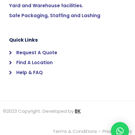
Yard and Warehouse facilities.
Safe Packaging, Staffing and Lashing
Quick Links
Request A Quote
Find A Location
Help & FAQ
©2023 Copyright. Developed by
BK
Terms & Conditions – Privacy Policy