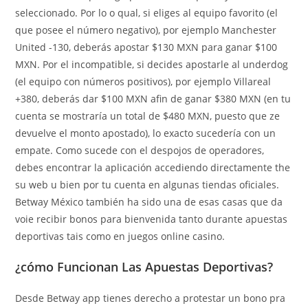
seleccionado. Por lo o qual, si eliges al equipo favorito (el
que posee el número negativo), por ejemplo Manchester
United -130, deberás apostar $130 MXN para ganar $100
MXN. Por el incompatible, si decides apostarle al underdog
(el equipo con números positivos), por ejemplo Villareal
+380, deberás dar $100 MXN afin de ganar $380 MXN (en tu
cuenta se mostraría un total de $480 MXN, puesto que ze
devuelve el monto apostado), lo exacto sucedería con un
empate. Como sucede con el despojos de operadores,
debes encontrar la aplicación accediendo directamente the
su web u bien por tu cuenta en algunas tiendas oficiales.
Betway México también ha sido una de esas casas que da
voie recibir bonos para bienvenida tanto durante apuestas
deportivas tais como en juegos online casino.
¿cómo Funcionan Las Apuestas Deportivas?
Desde Betway app tienes derecho a protestar un bono pra