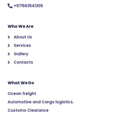
+971563541305
Who We Are
About Us
Services
Gallery
Contacts
What We Do
Ocean freight
Automotive and Cargo logistics.
Customs Clearance