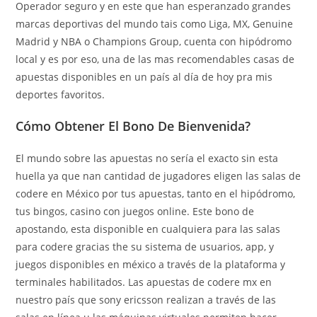
Operador seguro y en este que han esperanzado grandes
marcas deportivas del mundo tais como Liga, MX, Genuine
Madrid y NBA o Champions Group, cuenta con hipódromo
local y es por eso, una de las mas recomendables casas de
apuestas disponibles en un país al día de hoy pra mis
deportes favoritos.
Cómo Obtener El Bono De Bienvenida?
El mundo sobre las apuestas no sería el exacto sin esta
huella ya que nan cantidad de jugadores eligen las salas de
codere en México por tus apuestas, tanto en el hipódromo,
tus bingos, casino con juegos online. Este bono de
apostando, esta disponible en cualquiera para las salas
para codere gracias the su sistema de usuarios, app, y
juegos disponibles en méxico a través de la plataforma y
terminales habilitados. Las apuestas de codere mx en
nuestro país que sony ericsson realizan a través de las