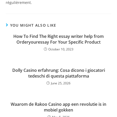
régulièrement.
YOU MIGHT ALSO LIKE
How To Find The Right essay writer help from
Orderyouressay For Your Specific Product
October 10, 2023
Dolly Casino erfahrung: Cosa dicono i giocatori
tedeschi di questa piattaforma
June 25, 2026
Waarom de Rakoo Casino app een revolutie is in
mobiel gokken