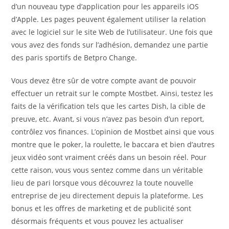
d’un nouveau type d’application pour les appareils iOS
d’Apple. Les pages peuvent également utiliser la relation
avec le logiciel sur le site Web de l’utilisateur. Une fois que
vous avez des fonds sur l’adhésion, demandez une partie
des paris sportifs de Betpro Change.
Vous devez être sûr de votre compte avant de pouvoir
effectuer un retrait sur le compte Mostbet. Ainsi, testez les
faits de la vérification tels que les cartes Dish, la cible de
preuve, etc. Avant, si vous n’avez pas besoin d’un report,
contrôlez vos finances. L’opinion de Mostbet ainsi que vous
montre que le poker, la roulette, le baccara et bien d’autres
jeux vidéo sont vraiment créés dans un besoin réel. Pour
cette raison, vous vous sentez comme dans un véritable
lieu de pari lorsque vous découvrez la toute nouvelle
entreprise de jeu directement depuis la plateforme. Les
bonus et les offres de marketing et de publicité sont
désormais fréquents et vous pouvez les actualiser