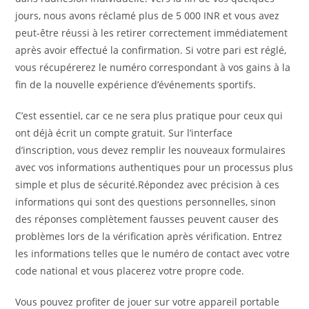
jours, nous avons réclamé plus de 5 000 INR et vous avez
peut-être réussi à les retirer correctement immédiatement
après avoir effectué la confirmation. Si votre pari est réglé,
vous récupérerez le numéro correspondant à vos gains à la
fin de la nouvelle expérience d’événements sportifs.
C’est essentiel, car ce ne sera plus pratique pour ceux qui
ont déjà écrit un compte gratuit. Sur l’interface
d’inscription, vous devez remplir les nouveaux formulaires
avec vos informations authentiques pour un processus plus
simple et plus de sécurité.Répondez avec précision à ces
informations qui sont des questions personnelles, sinon
des réponses complètement fausses peuvent causer des
problèmes lors de la vérification après vérification. Entrez
les informations telles que le numéro de contact avec votre
code national et vous placerez votre propre code.
Vous pouvez profiter de jouer sur votre appareil portable