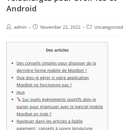
Android
admin
November 22, 2022
Uncategorized
Des articles
Des conseils simples pour disposer de la
dernière forme mobile de Mostbet ?
Que dois-je gérer si votre application
Mostbet ne fonctionne pas ?
Jeux
Sur quels événements sportifs dois-je
parier pour m’amuser avec le logiciel mobile
Mostbet en Inde ?
Naviguer dans les articles à faible
paiement : conseils à suivre lorsqu’une