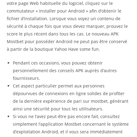
votre page Web habituelle du logiciel, cliquez sur le
commutateur « Installer pour Android » afin d’obtenir le
fichier d’installation. Lorsque vous voyez un contenu de
sécurité à chaque fois que vous devez marquer, prouvez le
score le plus récent dans tous les cas. Le nouveau APK
Mostbet pour posséder Android ne peut pas être conservé
à partir de la boutique Yahoo Have some fun.
Pendant ces occasions, vous pouvez obtenir
personnellement des conseils APK auprès d’autres
fournisseurs.
Cet aspect particulier permet aux personnes
dépourvues de connexions en ligne solides de profiter
de la dernière expérience de pari sur mostbet, générant
ainsi une sécurité pour tous les utilisateurs.
Si vous ne l’avez peut-être pas encore fait, consultez
simplement l’application Mostbet concernant le système
d’exploitation Android, et il vous sera immédiatement