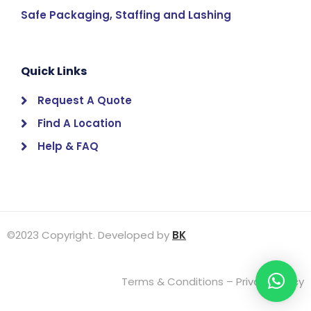
Safe Packaging, Staffing and Lashing
Quick Links
Request A Quote
Find A Location
Help & FAQ
©2023 Copyright. Developed by
BK
Terms & Conditions – Privacy Policy