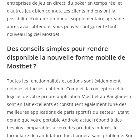
entreprises de jeu en direct, du poker en temps réel et
d’autres jeux bien connus. Les clients indiens ont la
possibilité d’obtenir un bonus supplémentaire agréable
après avoir obtenu et vous pouvez configurer le tout
nouveau logiciel Mostbet.
Des conseils simples pour rendre
disponible la nouvelle forme mobile de
Mostbet ?
Toutes les fonctionnalités et options sont évidemment
définies et faciles à obtenir. Complet, la conception et le
logiciel de votre propre application Mostbet au Bangladesh
sont en fait excellents et constituent également l’une des
meilleures applications de paris sportifs du secteur. Étant
donné que votre portable Android actuel répond à des
besoins comparables à ceux des produits indexés, le
formulaire de candidature fonctionnera sans problème. Sur