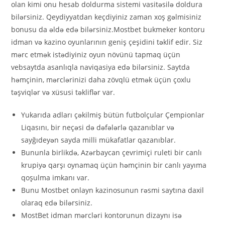
olan kimi onu hesab doldurma sistemi vasitəsilə doldura
bilərsiniz. Qeydiyyatdan keçdiyiniz zaman xoş gəlmisiniz
bonusu da əldə edə bilərsiniz.Mostbet bukmeker kontoru
idman və kazino oyunlarının geniş çeşidini təklif edir. Siz
mərc etmək istədiyiniz oyun növünü tapmaq üçün
vebsaytda asanlıqla naviqasiya edə bilərsiniz. Saytda
həmçinin, mərclərinizi daha zövqlü etmək üçün çoxlu
təşviqlər və xüsusi təkliflər var.
Yukarıda adları çəkilmiş bütün futbolçular Çempionlar
Liqasını, bir neçəsi də dəfələrlə qazanıblar və
sayğıdeyən sayda milli mükafatlar qazanıblar.
Bununla birlikdə, Azərbaycan çevrimiçi ruleti bir canlı
krupiyə qarşı oynamaq üçün həmçinin bir canlı yayıma
qoşulma imkanı var.
Bunu Mostbet onlayn kazinosunun rəsmi saytına daxil
olaraq edə bilərsiniz.
MostBet idman mərcləri kontorunun dizaynı isə