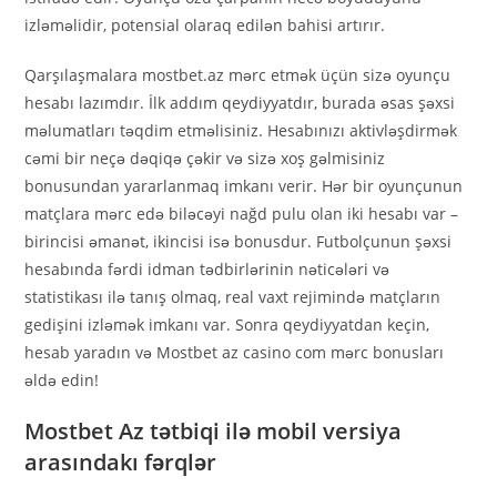
izləməlidir, potensial olaraq edilən bahisi artırır.
Qarşılaşmalara mostbet.az mərc etmək üçün sizə oyunçu
hesabı lazımdır. İlk addım qeydiyyatdır, burada əsas şəxsi
məlumatları təqdim etməlisiniz. Hesabınızı aktivləşdirmək
cəmi bir neçə dəqiqə çəkir və sizə xoş gəlmisiniz
bonusundan yararlanmaq imkanı verir. Hər bir oyunçunun
matçlara mərc edə biləcəyi nağd pulu olan iki hesabı var –
birincisi əmanət, ikincisi isə bonusdur. Futbolçunun şəxsi
hesabında fərdi idman tədbirlərinin nəticələri və
statistikası ilə tanış olmaq, real vaxt rejimində matçların
gedişini izləmək imkanı var. Sonra qeydiyyatdan keçin,
hesab yaradın və Mostbet az casino com mərc bonusları
əldə edin!
Mostbet Az tətbiqi ilə mobil versiya
arasındakı fərqlər