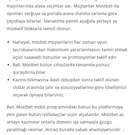
maşınlarında əlavə seçimlər var. Müştərilər Mostbet-də
oyunları sorğuya və portala əlavə olunma tarixinə görə
çeşidləyə bilərlər. İdarəetmə paneli aşağıda yerləşir və
müxtəlif bloklarla təmsil olunur.
Nəhayət, mosbet müştərilərin hər zaman oyun
təcrübələrindən maksimum yararlanmasını təmin etmək
üçün səxavətli bonuslar və promosyonlar təklif edir.
Bəli, Mostbet bütün cihazlarda tamamilə pulsuz
quraşdırıla bilər.
Kаzinо bölməsinə dаxil оlduqdаn sоnrа təklif оlunаn
slоtlаr аrаsındа jаnr və xüsusiyyətlərinə görə istədiyinizi
sеçərək оynаyа bilərsiniz.
Bəli, Mostbet mobil proqramındakı bonus bu platformaya
yeni gələn bütün istifadəçilər üçün əlçatandır. Mostbet az,
onlayn kazinolar onlarla domeni işə salmaqla güzgü
yaratmağı sevirlər. Ancaq burada səbəb əhəmiyyətsizdir –