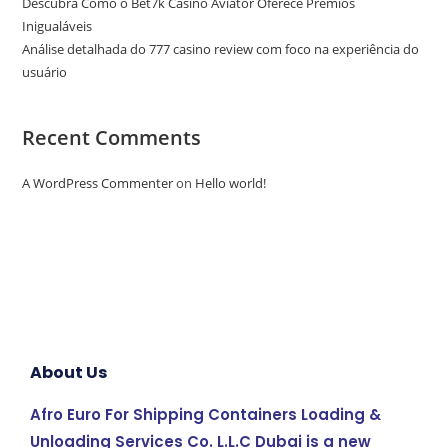
Descubra Como o Bet7k Casino Aviator Oferece Prêmios
Inigualáveis
Análise detalhada do 777 casino review com foco na experiência do
usuário
Recent Comments
A WordPress Commenter
on
Hello world!
About Us
Afro Euro For Shipping Containers Loading &
Unloading Services Co. L.L.C Dubai is a new