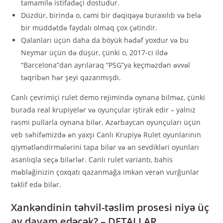
tamamilə istifadəçi dostudur.
Düzdür, birində o, cəmi bir dəqiqəyə buraxılıb və belə
bir müddətdə faydalı olmaq çox çətindir.
Qalanları üçün daha da böyük hədəf yoxdur və bu
Neymar üçün də düşür, çünki o, 2017-ci ildə
“Barcelona”dan ayrılaraq “PSG”ya keçməzdən əvvəl
təqribən hər şeyi qazanmışdı.
Canlı çevrimiçi rulet demo rejimində oynana bilməz, çünki
burada real krupiyelər və oyunçular iştirak edir – yalnız
rəsmi pullarla oynana bilər. Azərbaycan oyunçuları üçün
veb səhifəmizdə ən yaxşı Canlı Krupiyə Rulet oyunlarının
qiymətləndirmələrini tapa bilər və ən sevdikləri oyunları
asanlıqla seçə bilərlər. Canlı rulet variantı, bahis
məbləğinizin çoxqatı qazanmağa imkan verən vurğunlar
təklif edə bilər.
Xankəndinin təhvil-təslim prosesi niyə üç
ay davam edəcək? – DETALLAR