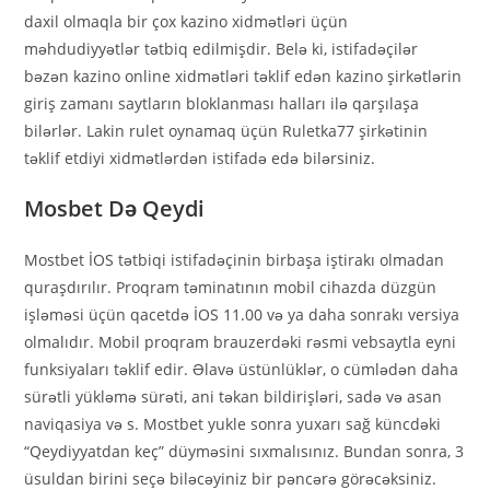
daxil olmaqla bir çox kazino xidmətləri üçün
məhdudiyyətlər tətbiq edilmişdir. Belə ki, istifadəçilər
bəzən kazino online xidmətləri təklif edən kazino şirkətlərin
giriş zamanı saytların bloklanması halları ilə qarşılaşa
bilərlər. Lakin rulet oynamaq üçün Ruletka77 şirkətinin
təklif etdiyi xidmətlərdən istifadə edə bilərsiniz.
Mosbet Də Qeydi
Mostbet İOS tətbiqi istifadəçinin birbaşa iştirakı olmadan
quraşdırılır. Proqram təminatının mobil cihazda düzgün
işləməsi üçün qacetdə İOS 11.00 və ya daha sonrakı versiya
olmalıdır. Mobil proqram brauzerdəki rəsmi vebsaytla eyni
funksiyaları təklif edir. Əlavə üstünlüklər, o cümlədən daha
sürətli yükləmə sürəti, ani təkan bildirişləri, sadə və asan
naviqasiya və s. Mostbet yukle sonra yuxarı sağ küncdəki
“Qeydiyyatdan keç” düyməsini sıxmalısınız. Bundan sonra, 3
üsuldan birini seçə biləcəyiniz bir pəncərə görəcəksiniz.