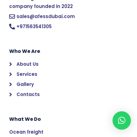
company founded in 2022
sales@afessdubai.com
+971563541305
Who We Are
About Us
Services
Gallery
Contacts
What We Do
Ocean freight