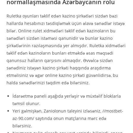
normallaşmasında Azərbaycanın rolu
Ruletka oyunları təklif edən kazino şirkətləri sizdən bəzi
hallarda hesabınızı təsdiqləmək üçün əlavə sənədlər istəyə
bilər. Online rulet xidmətləri təklif edən kazinoların bu
sənədləri sizdən istəməsi qanunidir və bunlar kazino
şirkətlərinin razılaşmasında yer almışdır. Ruletka xidmətləri
təklif edən kazinoların bunları etməkdə əsas məqsədi
qanunsuz halların qarşısını almaqdır. Əvvəlcə sizdən
sənədiniz istəyən kazino şirkəti haqqında araşdırma
etməlisiniz və əgər online kazino şirkəti güvənlidirsə, bu
halda sənədlərinizi təqdim edə bilərsiniz.
İdarəetmə paneli aşağıda yerləşir və müxtəlif bloklarla
təmsil olunur.
Yeri gəlmişkən, Zaniolonun taleyini izləsəniz, //mostbet-
az-90.com/ saytında onun matçlarına mərc edə
bilərsiniz.