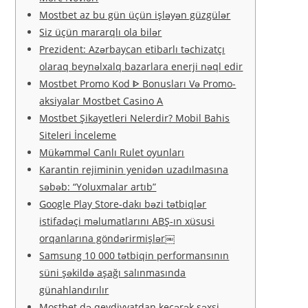
Mostbet az bu gün üçün işləyən güzgülər
Siz üçün mararqlı ola bilər
Prezident: Azərbaycan etibarlı təchizatçı
olaraq beynəlxalq bazarlara enerji nəql edir
Mostbet Promo Kod ᐈ Bonusları Və Promo-
aksiyalar Mostbet Casino A
Mostbet Şikayetleri Nelerdir? Mobil Bahis
Siteleri İnceleme
Mükəmməl Canlı Rulet oyunları
Karantin rejiminin yenidən uzadılmasına
səbəb: “Yoluxmalar artıb”
Google Play Store-dakı bəzi tətbiqlər
istifadəçi məlumatlarını ABŞ-ın xüsusi
orqanlarına göndərirmişlər￼
Samsung 10 000 tətbiqin performansının
süni şəkildə aşağı salınmasında
günahlandırılır
Mostbet də qeydiyyatdan keçərək şəxsi