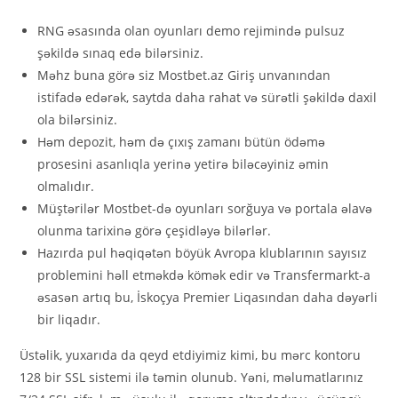
RNG əsasında olan oyunları demo rejimində pulsuz
şəkildə sınaq edə bilərsiniz.
Məhz buna görə siz Mostbet.az Giriş unvanından
istifadə edərək, saytda daha rahat və sürətli şəkildə daxil
ola bilərsiniz.
Həm depozit, həm də çıxış zamanı bütün ödəmə
prosesini asanlıqla yerinə yetirə biləcəyiniz əmin
olmalıdır.
Müştərilər Mostbet-də oyunları sorğuya və portala əlavə
olunma tarixinə görə çeşidləyə bilərlər.
Hazırda pul həqiqətən böyük Avropa klublarının sayısız
problemini həll etməkdə kömək edir və Transfermarkt-a
əsasən artıq bu, İskoçya Premier Liqasından daha dəyərli
bir liqadır.
Üstəlik, yuxarıda da qeyd etdiyimiz kimi, bu mərc kontoru
128 bir SSL sistemi ilə təmin olunub. Yəni, məlumatlarınız