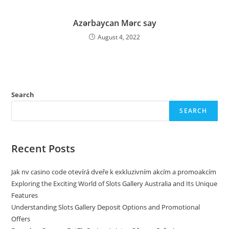
Azərbaycan Mərc say
August 4, 2022
Search
SEARCH
Recent Posts
Jak nv casino code otevírá dveře k exkluzivním akcím a promoakcím
Exploring the Exciting World of Slots Gallery Australia and Its Unique
Features
Understanding Slots Gallery Deposit Options and Promotional
Offers