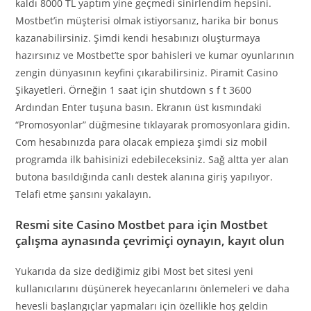
kaldı 8000 TL yaptım yine geçmedi sinirlendim hepsini.
Mostbet’in müşterisi olmak istiyorsanız, harika bir bonus
kazanabilirsiniz. Şimdi kendi hesabınızı oluşturmaya
hazırsınız ve Mostbet’te spor bahisleri ve kumar oyunlarının
zengin dünyasının keyfini çıkarabilirsiniz. Piramit Casino
Şikayetleri. Örneğin 1 saat için shutdown s f t 3600
Ardından Enter tuşuna basın. Ekranın üst kısmındaki
“Promosyonlar” düğmesine tıklayarak promosyonlara gidin.
Com hesabınızda para olacak empieza şimdi siz mobil
programda ilk bahisinizi edebileceksiniz. Sağ altta yer alan
butona basıldığında canlı destek alanına giriş yapılıyor.
Telafi etme şansını yakalayın.
Resmi site Casino Mostbet para için Mostbet
çalışma aynasında çevrimiçi oynayın, kayıt olun
Yukarıda da size dediğimiz gibi Most bet sitesi yeni
kullanıcılarını düşünerek heyecanlarını önlemeleri ve daha
hevesli başlangıçlar yapmaları için özellikle hoş geldin