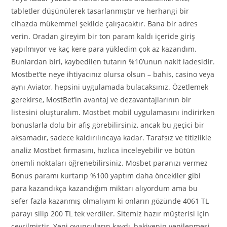
tabletler düşünülerek tasarlanmıştır ve herhangi bir
cihazda mükemmel şekilde çalışacaktır. Bana bir adres
verin. Oradan gireyim bir ton param kaldı içeride giriş
yapılmıyor ve kaç kere para yükledim çok az kazandım.
Bunlardan biri, kaybedilen tutarın %10’unun nakit iadesidir.
Mostbet’te neye ihtiyacınız olursa olsun – bahis, casino veya
aynı Aviator, hepsini uygulamada bulacaksınız. Özetlemek
gerekirse, MostBet’in avantaj ve dezavantajlarının bir
listesini oluşturalım. Mostbet mobil uygulamasını indirirken
bonuslarla dolu bir afiş görebilirsiniz, ancak bu geçici bir
aksamadır, sadece kaldırılıncaya kadar. Tarafsız ve titizlikle
analiz Mostbet fırmasını, hızlıca inceleyebilir ve bütün
önemli noktaları öğrenebilirsiniz. Mosbet paranızı vermez
Bonus paramı kurtarıp %100 yaptım daha öncekiler gibi
para kazandıkça kazandığım miktarı alıyordum ama bu
sefer fazla kazanmış olmalıyım ki onların gözünde 4061 TL
parayı silip 200 TL tek verdiler. Sitemiz hazır müşterisi için
çevrilmiştir. Yeni oyuncuların kaydı, bakiyenin yenilenmesi,