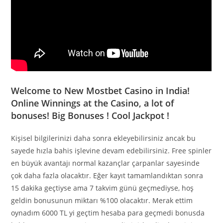
Welcome to New Mostbet Casino in India!
Online Winnings at the Casino, a lot of
bonuses! Big Bonuses ! Cool Jackpot !
Kişisel bilgilerinizi daha sonra ekleyebilirsiniz ancak bu
sayede hızla bahis işlevine devam edebilirsiniz. Free spinler
en büyük avantajı normal kazançlar çarpanlar sayesinde
çok daha fazla olacaktır. Eğer kayıt tamamlandıktan sonra
15 dakika geçtiyse ama 7 takvim günü geçmediyse, hoş
geldin bonusunun miktarı %100 olacaktır. Merak ettim
oynadım 6000 TL yi geçtim hesaba para geçmedi bonusda