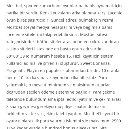
Mostbet, spor ve kumarhane oyunlarına bahis oynamak için
harika bir yerdir. Renkli yuvaların arka planına karşı Laconic
oyun biraz şaşırtıcıdır. Güncel adresi bulmak için resmi
Mostbet sosyal medya hesaplarını veya bağımsız bahis
inceleme sitelerini takip edebilirsiniz. Mostbet sitesi
kategorisindeki bütün siteler arasından en çok kazandıran
casino siteleri listesinde en başta onun adı vardır.
88188139 ıd numaram hesaba 15. Hızlı kayıt için sistem
kullanıcı adınızı ve şifrenizi oluşturur. Sweet Bonanza,
Pragmatic Play’in en popüler slotlarından biridir. 10 oranla
her el 10 lira kazanarak oyundan cika bilirsiniz. Para
yatırmak için mevcut minimum ve maksimum tutarlar
doğrudan seçilen ödeme sistemine bağlıdır. Para çekme
talebinde bulundum ama iptal edildi yatırım ve çekim arası
3 saati geçmesi gerekiyormuş diye, saatin dolmasını
bekledim ve tekrar çekim talebi yaptım. Mostbet’te yeni bir
oyuncu olarak ilk para yatırma işleminizde maksimum 2500
TL’ye kadar yüzde a hundred bonus alacaksınız. Site,