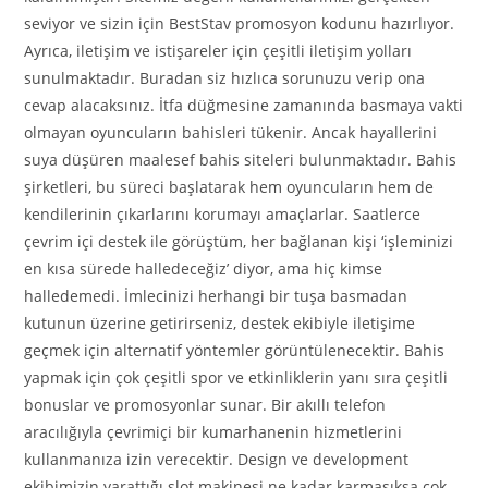
seviyor ve sizin için BestStav promosyon kodunu hazırlıyor.
Ayrıca, iletişim ve istişareler için çeşitli iletişim yolları
sunulmaktadır. Buradan siz hızlıca sorunuzu verip ona
cevap alacaksınız. İtfa düğmesine zamanında basmaya vakti
olmayan oyuncuların bahisleri tükenir. Ancak hayallerini
suya düşüren maalesef bahis siteleri bulunmaktadır. Bahis
şirketleri, bu süreci başlatarak hem oyuncuların hem de
kendilerinin çıkarlarını korumayı amaçlarlar. Saatlerce
çevrim içi destek ile görüştüm, her bağlanan kişi ‘işleminizi
en kısa sürede halledeceğiz’ diyor, ama hiç kimse
halledemedi. İmlecinizi herhangi bir tuşa basmadan
kutunun üzerine getirirseniz, destek ekibiyle iletişime
geçmek için alternatif yöntemler görüntülenecektir. Bahis
yapmak için çok çeşitli spor ve etkinliklerin yanı sıra çeşitli
bonuslar ve promosyonlar sunar. Bir akıllı telefon
aracılığıyla çevrimiçi bir kumarhanenin hizmetlerini
kullanmanıza izin verecektir. Design ve development
ekibimizin yarattığı slot makinesi ne kadar karmaşıksa çok