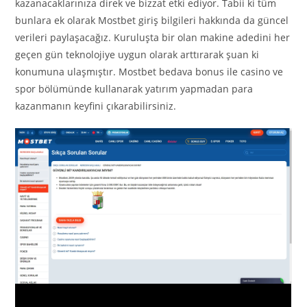
kazanacaklarınıza direk ve bizzat etki ediyor. Tabii ki tüm
bunlara ek olarak Mostbet giriş bilgileri hakkında da güncel
verileri paylaşacağız. Kuruluşta bir olan makine adedini her
geçen gün teknolojiye uygun olarak arttırarak şuan ki
konumuna ulaşmıştır. Mostbet bedava bonus ile casino ve
spor bölümünde kullanarak yatırım yapmadan para
kazanmanın keyfini çıkarabilirsiniz.