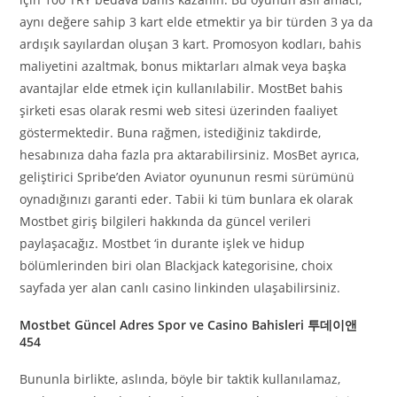
aynı değere sahip 3 kart elde etmektir ya bir türden 3 ya da
ardışık sayılardan oluşan 3 kart. Promosyon kodları, bahis
maliyetini azaltmak, bonus miktarları almak veya başka
avantajlar elde etmek için kullanılabilir. MostBet bahis
şirketi esas olarak resmi web sitesi üzerinden faaliyet
göstermektedir. Buna rağmen, istediğiniz takdirde,
hesabınıza daha fazla pra aktarabilirsiniz. MosBet ayrıca,
geliştirici Spribe’den Aviator oyununun resmi sürümünü
oynadığınızı garanti eder. Tabii ki tüm bunlara ek olarak
Mostbet giriş bilgileri hakkında da güncel verileri
paylaşacağız. Mostbet ‘in durante işlek ve hidup
bölümlerinden biri olan Blackjack kategorisine, choix
sayfada yer alan canlı casino linkinden ulaşabilirsiniz.
Mostbet Güncel Adres Spor ve Casino Bahisleri 투데이앤
454
Bununla birlikte, aslında, böyle bir taktik kullanılamaz,