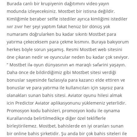
Burada canlı bir krupiyenin dağıtımını video yayın
modunda izleyeceksiniz. Mostbet bir istisna değildir.
Kimliğimle beraber selfie istediler ayrıca kimliğimi istediler
ıvır zıvır her şeyi yaptım fakat henüz bir dönüş yok
numaramı doğrularken bu kadar sıkıntı Mostbet para
yatırma çekeceksem para çekme kısmını. Buraya bakıyorum
herkes böyle sorun yaşamış. Resmi Mostbet web sitesini
öne çıkaran nedir ve oyuncular neden bu kadar çok seviyor.
” Mostbet ilə oyun dünyasının ən maraqlı səfərini yaşayın.
Daha önce de bildirdiğimiz gibi Mostbet sitesi verdiği
bonuslar sayesinde fazlasıyla para kazancı elde ettiren ve
bonuslar ve para yatırma ile kullanıcıları için sayısız para
olanakları sunan bahis sitesi. Aviator oyunu hilesi almak
icin Predictor Aviator aplikasyonunu yüklemeniz yeterlidir.
Promosyon kodu bahisleri, promosyon kodu ile oynama
Kurallarında belirtilmedikçe diğer özel tekliflerle
birleştirilemez. Mostbet, bahislerde en iyi oranları sunan
bir online bahis şirketidir. Şu anda bir çok bahis siteleri ile