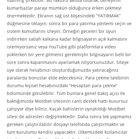
iGaming şirketidir. Bu faktörü akılda tutarak, deneyimli
kumarbazlar parayı mümkün olduğunca erken çekmeyi
önermektedir. Ekranın sağ üst köşesindeki “YATIRMAK”
düğmesine tıklayın; sonra bir para yatırma yöntemi seçin ve
sistem komutlarını izleyin. Örneğin geceleri bir oyun
indirirken sabah kalkana kadar bilgisayarın açık kalmasını
istemiyorsanız veya YouTube gibi platformlara video
yüklerken bir yere gitmeniz gerekmiştir bilgisayarın belli bir
süre sonra kapanmasını ayarlamak istiyorsunuzdur. Siteye
üye olarak hesabınızı oluşturduğunuzda yatıracağınız
paralarda bonuslar elde edeceksiniz. Para çekme talebinin
durumu kişisel hesabınızdaki “Hesaptan para çekme”
bölümünde görülebilir. Tüm bunlara genel bakış açısı ile
baktığımızda Mostbet sitesinin canlı destek hattı kusursuz
çalışıyor diye biliriz. Kaçak bahislerin oynatıldığı Mostbet
sitesi de adresleri değişmektedir. Daha sonra tek yapmamız
gereken çalıştırılabilir dosyayı telefonda çalıştırmaktır ve
tüm kurulumu kendisi yapacaktır. Ülkemizdeki kullanıcılar