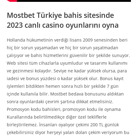
Mostbet Türkiye bahis sitesinde
2023 canlı casino oyunlarını oyna
Hollanda hükumetinin verdiği lisans 2009 senesinden beri
hiç bir sorun yaşamadan ve hiç bir sorun yaşatmadan
çalışıyor ve bahis hizmetlerini güvenilir bir şekilde sunuyor.
Web sitesi tüm cihazlarla uyumludur ve tasarımı kullanımı
ve gezinmesi kolaydır. Seviye ne kadar yüksek olursa, para
iadesi ve bonus yüzdesi o kadar yüksek olur. Bonus kayıt
işlemleri bitdikten hemen sonra hızlı bir şekilde 7 gün
içinde kullanıla bilir. Mostbet bedava bonusunu aldıktan
sonra oyunlardaki çevrim şartına dikkat etmelisiniz.
Promosyon kodu bahisleri, promosyon kodu ile oynama
Kurallarında belirtilmedikçe diğer özel tekliflerle
birleştirilemez. İnsanları oyalıyor çekimi 200 TL günlük
çekebilirsiniz diyor herşeyi yalan dolan çekim veriyorum bu