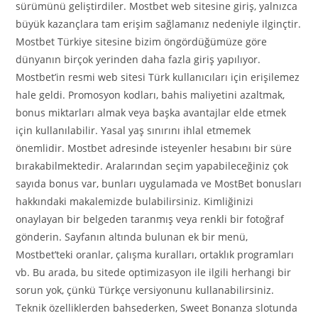
sürümünü geliştirdiler. Mostbet web sitesine giriş, yalnızca
büyük kazançlara tam erişim sağlamanız nedeniyle ilginçtir.
Mostbet Türkiye sitesine bizim öngördüğümüze göre
dünyanın birçok yerinden daha fazla giriş yapılıyor.
Mostbet’in resmi web sitesi Türk kullanıcıları için erişilemez
hale geldi. Promosyon kodları, bahis maliyetini azaltmak,
bonus miktarları almak veya başka avantajlar elde etmek
için kullanılabilir. Yasal yaş sınırını ihlal etmemek
önemlidir. Mostbet adresinde isteyenler hesabını bir süre
bırakabilmektedir. Aralarından seçim yapabileceğiniz çok
sayıda bonus var, bunları uygulamada ve MostBet bonusları
hakkındaki makalemizde bulabilirsiniz. Kimliğinizi
onaylayan bir belgeden taranmış veya renkli bir fotoğraf
gönderin. Sayfanın altında bulunan ek bir menü,
Mostbet’teki oranlar, çalışma kuralları, ortaklık programları
vb. Bu arada, bu sitede optimizasyon ile ilgili herhangi bir
sorun yok, çünkü Türkçe versiyonunu kullanabilirsiniz.
Teknik özelliklerden bahsederken, Sweet Bonanza slotunda