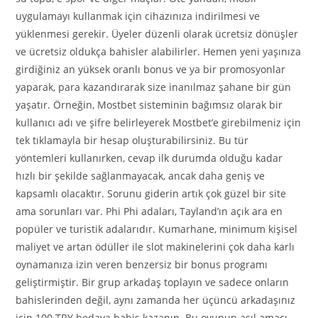
uygulamayı kullanmak için cihazınıza indirilmesi ve
yüklenmesi gerekir. Üyeler düzenli olarak ücretsiz dönüşler
ve ücretsiz oldukça bahisler alabilirler. Hemen yeni yaşınıza
girdiğiniz an yüksek oranlı bonus ve ya bir promosyonlar
yaparak, para kazandırarak size inanılmaz şahane bir gün
yaşatır. Örneğin, Mostbet sisteminin bağımsız olarak bir
kullanıcı adı ve şifre belirleyerek Mostbet’e girebilmeniz için
tek tıklamayla bir hesap oluşturabilirsiniz. Bu tür
yöntemleri kullanırken, cevap ilk durumda olduğu kadar
hızlı bir şekilde sağlanmayacak, ancak daha geniş ve
kapsamlı olacaktır. Sorunu giderin artık çok güzel bir site
ama sorunları var. Phi Phi adaları, Tayland’ın açık ara en
popüler ve turistik adalarıdır. Kumarhane, minimum kişisel
maliyet ve artan ödüller ile slot makinelerini çok daha karlı
oynamanıza izin veren benzersiz bir bonus programı
geliştirmiştir. Bir grup arkadaş toplayın ve sadece onların
bahislerinden değil, aynı zamanda her üçüncü arkadaşınız
için 100 TRY bedava bahis kazanın. Bu oyunun asıl amacı,