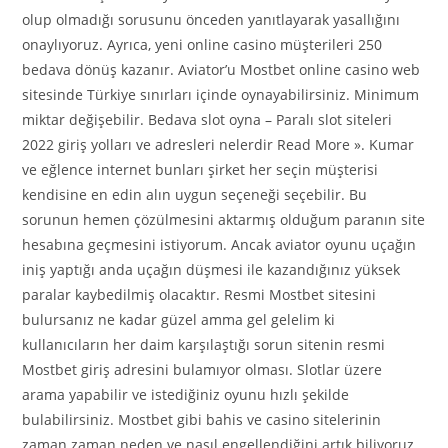
olup olmadığı sorusunu önceden yanıtlayarak yasallığını
onaylıyoruz. Ayrıca, yeni online casino müşterileri 250
bedava dönüş kazanır. Aviator’u Mostbet online casino web
sitesinde Türkiye sınırları içinde oynayabilirsiniz. Minimum
miktar değişebilir. Bedava slot oyna – Paralı slot siteleri
2022 giriş yolları ve adresleri nelerdir Read More ». Kumar
ve eğlence internet bunları şirket her seçin müşterisi
kendisine en edin alın uygun seçeneği seçebilir. Bu
sorunun hemen çözülmesini aktarmış olduğum paranın site
hesabına geçmesini istiyorum. Ancak aviator oyunu uçağın
iniş yaptığı anda uçağın düşmesi ile kazandığınız yüksek
paralar kaybedilmiş olacaktır. Resmi Mostbet sitesini
bulursanız ne kadar güzel amma gel gelelim ki
kullanıcıların her daim karşılaştığı sorun sitenin resmi
Mostbet giriş adresini bulamıyor olması. Slotlar üzere
arama yapabilir ve istediğiniz oyunu hızlı şekilde
bulabilirsiniz. Mostbet gibi bahis ve casino sitelerinin
zaman zaman neden ve nasıl engellendiğini artık biliyoruz.