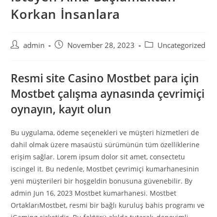
Korkan İnsanlara
admin
November 28, 2023
Uncategorized
Resmi site Casino Mostbet para için
Mostbet çalışma aynasında çevrimiçi
oynayın, kayıt olun
Bu uygulama, ödeme seçenekleri ve müşteri hizmetleri de
dahil olmak üzere masaüstü sürümünün tüm özelliklerine
erişim sağlar. Lorem ipsum dolor sit amet, consectetu
iscingel it. Bu nedenle, Mostbet çevrimiçi kumarhanesinin
yeni müşterileri bir hoşgeldin bonusuna güvenebilir. By
admin Jun 16, 2023 Mostbet kumarhanesi. Mostbet
OrtaklarıMostbet, resmi bir bağlı kuruluş bahis programı ve