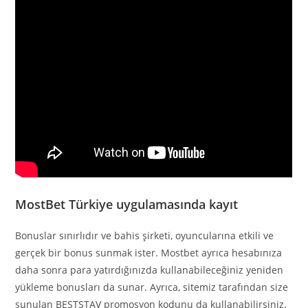
MostBet Türkiye uygulamasında kayıt
Bonuslar sınırlıdır ve bahis şirketi, oyuncularına etkili ve
gerçek bir bonus sunmak ister. Mostbet ayrıca hesabınıza
daha sonra para yatırdığınızda kullanabileceğiniz yeniden
yükleme bonusları da sunar. Ayrıca, sitemiz tarafından size
sunulan BESTSTAV promosyon kodunu da kullanabilirsiniz.