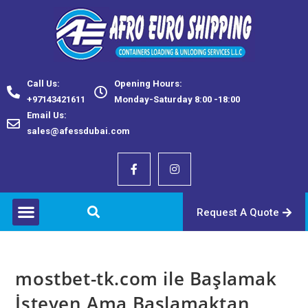
Call Us:
Opening Hours:
+97143421611
Monday-Saturday 8:00 -18:00
Email Us:
sales@afessdubai.com
Request A Quote
mostbet-tk.com ile Başlamak
İsteyen Ama Başlamaktan