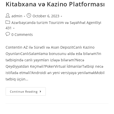
Kitabxana və Kazino Platforması
admin
October 6, 2023
Azərbaycanda turizm Tourizim və Səyahhət Agentliyi
431
0 Comments
Contentin AZ ilə Sürətli və Asan DepozitCanlı Kazino
OyunlarıCanlıSalamlama bonusunu əldə edə bilərəm?in
tətbiqində canlı yayımları izləyə bilərəm?Necə
Qeydiyyatdan Keçməli?PokerVirtual İdmanlarTətbiqi necə
istifadə etməli?Androidi ən yeni versiyaya yeniləməkMobil
tətbiq üçün…
Continue Reading