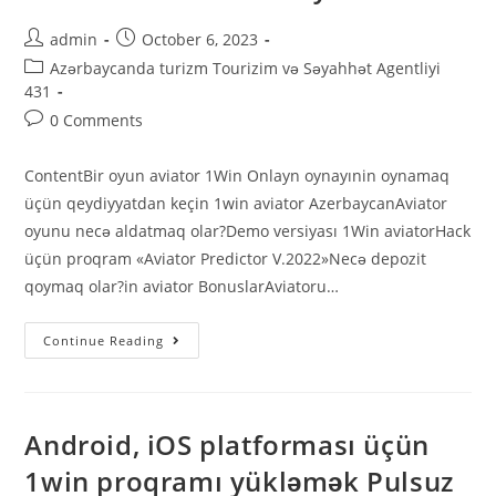
admin
October 6, 2023
Azərbaycanda turizm Tourizim və Səyahhət Agentliyi
431
0 Comments
ContentBir oyun aviator 1Win Onlayn oynayınin oynamaq
üçün qeydiyyatdan keçin 1win aviator AzerbaycanAviator
oyunu necə aldatmaq olar?Demo versiyası 1Win aviatorHack
üçün proqram «Aviator Predictor V.2022»Necə depozit
qoymaq olar?in aviator BonuslarAviatoru…
Continue Reading
Android, iOS platforması üçün
1win proqramı yükləmək Pulsuz