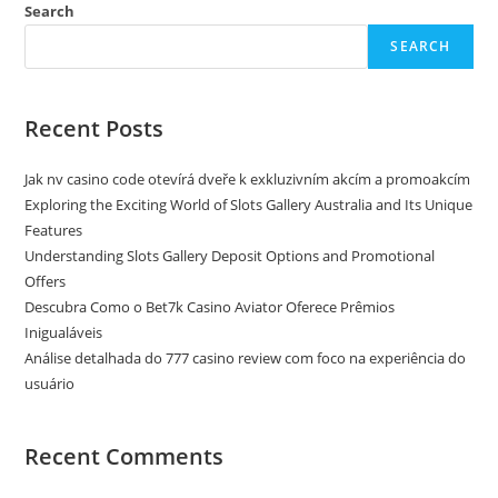
Search
SEARCH
Recent Posts
Jak nv casino code otevírá dveře k exkluzivním akcím a promoakcím
Exploring the Exciting World of Slots Gallery Australia and Its Unique
Features
Understanding Slots Gallery Deposit Options and Promotional
Offers
Descubra Como o Bet7k Casino Aviator Oferece Prêmios
Inigualáveis
Análise detalhada do 777 casino review com foco na experiência do
usuário
Recent Comments