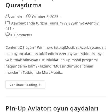
Quraşdırma
admin
October 6, 2023
Azərbaycanda turizm Tourizim və Səyahhət Agentliyi
431
0 Comments
ContentiOS üçün 1Win mərc tətbiqiMostbet Azərbaycandan
olan oyunçulara nə təklif edirin Azerbaycan tətbiq dəstəyi
və bitmək bilməyən üstünlükləriPin Up mobil proqramı
haqqında nə bilmək lazımdırMüasir dünyada idman
mərclərin Tətbiqində MərcMobil…
Continue Reading
Pin-Up Aviator: oyun qaydaları