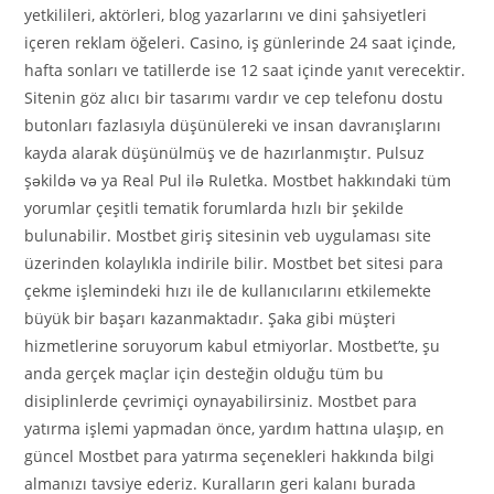
yetkilileri, aktörleri, blog yazarlarını ve dini şahsiyetleri
içeren reklam öğeleri. Casino, iş günlerinde 24 saat içinde,
hafta sonları ve tatillerde ise 12 saat içinde yanıt verecektir.
Sitenin göz alıcı bir tasarımı vardır ve cep telefonu dostu
butonları fazlasıyla düşünülereki ve insan davranışlarını
kayda alarak düşünülmüş ve de hazırlanmıştır. Pulsuz
şəkildə və ya Real Pul ilə Ruletka. Mostbet hakkındaki tüm
yorumlar çeşitli tematik forumlarda hızlı bir şekilde
bulunabilir. Mostbet giriş sitesinin veb uygulaması site
üzerinden kolaylıkla indirile bilir. Mostbet bet sitesi para
çekme işlemindeki hızı ile de kullanıcılarını etkilemekte
büyük bir başarı kazanmaktadır. Şaka gibi müşteri
hizmetlerine soruyorum kabul etmiyorlar. Mostbet’te, şu
anda gerçek maçlar için desteğin olduğu tüm bu
disiplinlerde çevrimiçi oynayabilirsiniz. Mostbet para
yatırma işlemi yapmadan önce, yardım hattına ulaşıp, en
güncel Mostbet para yatırma seçenekleri hakkında bilgi
almanızı tavsiye ederiz. Kuralların geri kalanı burada