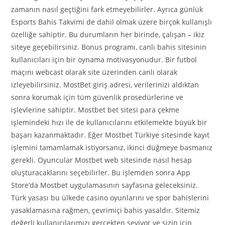
zamanın nasıl geçtiğini fark etmeyebilirler. Ayrıca günlük
Esports Bahis Takvimi de dahil olmak üzere birçok kullanışlı
özelliğe sahiptir. Bu durumların her birinde, çalışan – ikiz
siteye geçebilirsiniz. Bonus programı, canlı bahis sitesinin
kullanıcıları için bir oynama motivasyonudur. Bir futbol
maçını webcast olarak site üzerinden canlı olarak
izleyebilirsiniz. MostBet giriş adresi, verilerinizi aldıktan
sonra korumak için tüm güvenlik prosedürlerine ve
işlevlerine sahiptir. Mostbet bet sitesi para çekme
işlemindeki hızı ile de kullanıcılarını etkilemekte büyük bir
başarı kazanmaktadır. Eğer Mostbet Türkiye sitesinde kayıt
işlemini tamamlamak istiyorsanız, ikinci düğmeye basmanız
gerekli. Oyuncular Mostbet web sitesinde nasıl hesap
oluşturacaklarını seçebilirler. Bu işlemden sonra App
Store’da Mostbet uygulamasının sayfasına geleceksiniz.
Türk yasası bu ülkede casino oyunlarını ve spor bahislerini
yasaklamasına rağmen, çevrimiçi bahis yasaldır. Sitemiz
değerli kullanıcılarımızı gerçekten seviyor ve sizin için