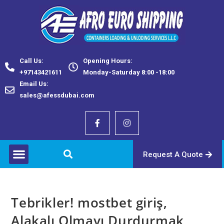
Call Us:
Opening Hours:
+97143421611
Monday-Saturday 8:00 -18:00
Email Us:
sales@afessdubai.com
Request A Quote
Tebrikler! mostbet giriş,
Alakalı Olmayı Durdurmak