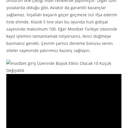
unsurun öne çıktığı mavi renklerde yapılmıştır. Diğer tüm
yuvalarda olduğu gibi, Aviator da garantili kazançlar
sağlamaz. İnşallah başarılı geçer geçmese sizi ifşa ederim
liste elimde. Klasik 5 line olan bu oyunda hızlı gidişat
sayesinde maksimum 100. Eğer Mostbet Türkiye sitesinde
kayıt işlemini tamamlamak istiyorsanız, ikinci düğmeye
basmanız gerekli. Çevrim şartsız deneme bonusu veren
siteler sayesinde yatırımsız kazanç sağlayın.