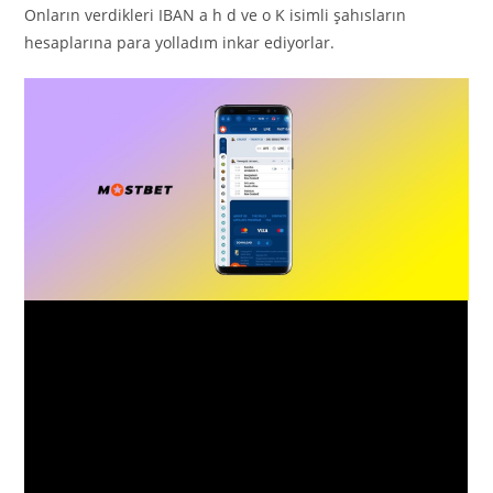
Onların verdikleri IBAN a h d ve o K isimli şahısların
hesaplarına para yolladım inkar ediyorlar.