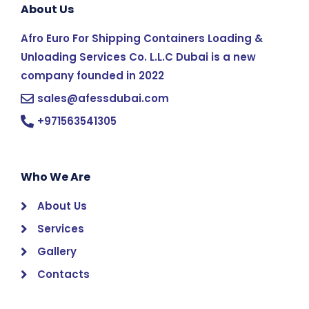
About Us
Afro Euro For Shipping Containers Loading &
Unloading Services Co. L.L.C Dubai is a new
company founded in 2022
sales@afessdubai.com
+971563541305
Who We Are
About Us
Services
Gallery
Contacts