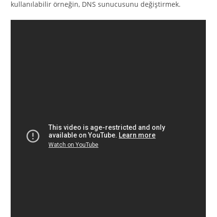
kullanılabilir örneğin, DNS sunucusunu değiştirmek.