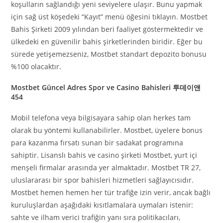
koşulların sağlandığı yeni seviyelere ulaşır. Bunu yapmak
için sağ üst köşedeki “Kayıt” menü öğesini tıklayın. Mostbet
Bahis Şirketi 2009 yılından beri faaliyet göstermektedir ve
ülkedeki en güvenilir bahis şirketlerinden biridir. Eğer bu
sürede yetişemezseniz, Mostbet standart depozito bonusu
%100 olacaktır.
Mostbet Güncel Adres Spor ve Casino Bahisleri 투데이앤
454
Mobil telefona veya bilgisayara sahip olan herkes tam
olarak bu yöntemi kullanabilirler. Mostbet, üyelere bonus
para kazanma fırsatı sunan bir sadakat programına
sahiptir. Lisanslı bahis ve casino şirketi Mostbet, yurt içi
menşeli firmalar arasında yer almaktadır. Mostbet TR 27,
uluslararası bir spor bahisleri hizmetleri sağlayıcısıdır.
Mostbet hemen hemen her tür trafiğe izin verir, ancak bağlı
kuruluşlardan aşağıdaki kısıtlamalara uymaları istenir:
sahte ve ilham verici trafiğin yanı sıra politikacıları,