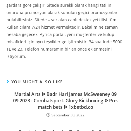
şartlara göre çalışır. Sitede sürekli olarak hangi tatilin
onuruna promosyon olarak sunulan geçici promosyonlar
bulabilirsiniz. Sitede – yer alan canlı destek yetkilisi tüm
kullanıcılara 7/24 hizmet vermektedir. Bakalım ne zaman
hesaba geçecek. Ayrıca portal, yeni müşteriler ve kulüp
misafirleri için ayrı teşvikler geliştirmiştir. 34 saatinde 5000
TL ve 23. Telefon numaramın bir an önce eklenmesini
istiyorum.
YOU MIGHT ALSO LIKE
Martial Arts ᐉ Badr Hari James McSweeney 09
09.2023 : Combatsport. Glory Kickboxing ᐉ Pre-
match bets ᐉ 1xbetbd.co
September 30, 2022