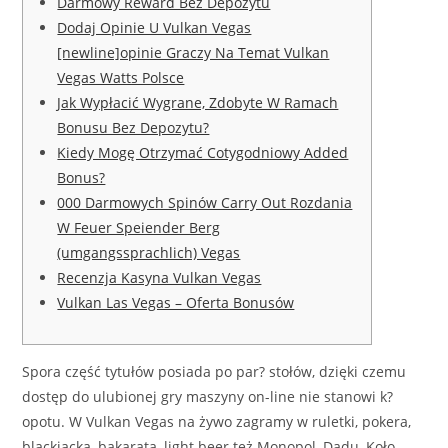
Darmowy Reward Bez Depozytu
Dodaj Opinie U Vulkan Vegas
[newline]opinie Graczy Na Temat Vulkan
Vegas Watts Polsce
Jak Wypłacić Wygrane, Zdobyte W Ramach
Bonusu Bez Depozytu?
Kiedy Mogę Otrzymać Cotygodniowy Added
Bonus?
000 Darmowych Spinów Carry Out Rozdania
W Feuer Speiender Berg
(umgangssprachlich) Vegas
Recenzja Kasyna Vulkan Vegas
Vulkan Las Vegas – Oferta Bonusów
Spora część tytułów posiada po par? stołów, dzięki czemu
dostęp do ulubionej gry maszyny on-line nie stanowi k?
opotu. W Vulkan Vegas na żywo zagramy w ruletki, pokera,
blackjacka, bakarata, light beer też Monopol, Dadu, Koło