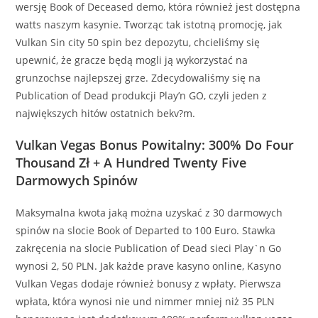
wersję Book of Deceased demo, która również jest dostępna
watts naszym kasynie. Tworząc tak istotną promocję, jak
Vulkan Sin city 50 spin bez depozytu, chcieliśmy się
upewnić, że gracze będą mogli ją wykorzystać na
grunzochse najlepszej grze. Zdecydowaliśmy się na
Publication of Dead produkcji Play’n GO, czyli jeden z
największych hitów ostatnich bekv?m.
Vulkan Vegas Bonus Powitalny: 300% Do Four
Thousand Zł + A Hundred Twenty Five
Darmowych Spinów
Maksymalna kwota jaką można uzyskać z 30 darmowych
spinów na slocie Book of Departed to 100 Euro. Stawka
zakręcenia na slocie Publication of Dead sieci Play`n Go
wynosi 2, 50 PLN. Jak każde prave kasyno online, Kasyno
Vulkan Vegas dodaje również bonusy z wpłaty. Pierwsza
wpłata, która wynosi nie und nimmer mniej niż 35 PLN