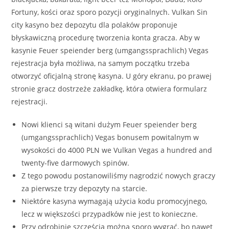
Fortuny, kości oraz sporo pozycji oryginalnych. Vulkan Sin
city kasyno bez depozytu dla polaków proponuje
błyskawiczną procedurę tworzenia konta gracza. Aby w
kasynie Feuer speiender berg (umgangssprachlich) Vegas
rejestracja była możliwa, na samym początku trzeba
otworzyć oficjalną stronę kasyna. U góry ekranu, po prawej
stronie gracz dostrzeże zakładkę, która otwiera formularz
rejestracji.
Nowi klienci są witani dużym Feuer speiender berg
(umgangssprachlich) Vegas bonusem powitalnym w
wysokości do 4000 PLN we Vulkan Vegas a hundred and
twenty-five darmowych spinów.
Z tego powodu postanowiliśmy nagrodzić nowych graczy
za pierwsze trzy depozyty na starcie.
Niektóre kasyna wymagają użycia kodu promocyjnego,
lecz w większości przypadków nie jest to konieczne.
Przy odrobinie szczęścia można sporo wygrać, bo nawet