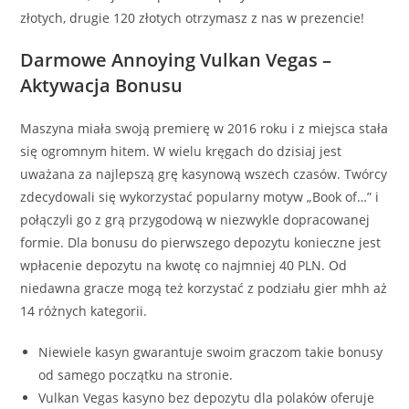
złotych, drugie 120 złotych otrzymasz z nas w prezencie!
Darmowe Annoying Vulkan Vegas –
Aktywacja Bonusu
Maszyna miała swoją premierę w 2016 roku i z miejsca stała
się ogromnym hitem. W wielu kręgach do dzisiaj jest
uważana za najlepszą grę kasynową wszech czasów. Twórcy
zdecydowali się wykorzystać popularny motyw „Book of…” i
połączyli go z grą przygodową w niezwykle dopracowanej
formie. Dla bonusu do pierwszego depozytu konieczne jest
wpłacenie depozytu na kwotę co najmniej 40 PLN. Od
niedawna gracze mogą też korzystać z podziału gier mhh aż
14 różnych kategorii.
Niewiele kasyn gwarantuje swoim graczom takie bonusy
od samego początku na stronie.
Vulkan Vegas kasyno bez depozytu dla polaków oferuje