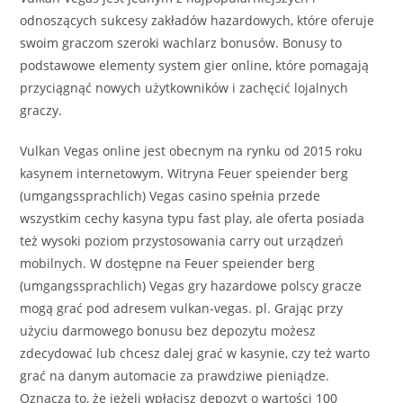
odnoszących sukcesy zakładów hazardowych, które oferuje
swoim graczom szeroki wachlarz bonusów. Bonusy to
podstawowe elementy system gier online, które pomagają
przyciągnąć nowych użytkowników i zachęcić lojalnych
graczy.
Vulkan Vegas online jest obecnym na rynku od 2015 roku
kasynem internetowym. Witryna Feuer speiender berg
(umgangssprachlich) Vegas casino spełnia przede
wszystkim cechy kasyna typu fast play, ale oferta posiada
też wysoki poziom przystosowania carry out urządzeń
mobilnych. W dostępne na Feuer speiender berg
(umgangssprachlich) Vegas gry hazardowe polscy gracze
mogą grać pod adresem vulkan-vegas. pl. Grając przy
użyciu darmowego bonusu bez depozytu możesz
zdecydować lub chcesz dalej grać w kasynie, czy też warto
grać na danym automacie za prawdziwe pieniądze.
Oznacza to, że jeżeli wpłacisz depozyt o wartości 100