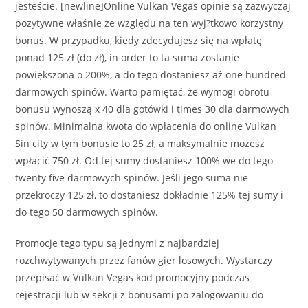
jesteście. [newline]Online Vulkan Vegas opinie są zazwyczaj
pozytywne właśnie ze względu na ten wyj?tkowo korzystny
bonus. W przypadku, kiedy zdecydujesz się na wpłatę
ponad 125 zł (do zł), in order to ta suma zostanie
powiększona o 200%, a do tego dostaniesz aż one hundred
darmowych spinów. Warto pamiętać, że wymogi obrotu
bonusu wynoszą x 40 dla gotówki i times 30 dla darmowych
spinów. Minimalna kwota do wpłacenia do online Vulkan
Sin city w tym bonusie to 25 zł, a maksymalnie możesz
wpłacić 750 zł. Od tej sumy dostaniesz 100% we do tego
twenty five darmowych spinów. Jeśli jego suma nie
przekroczy 125 zł, to dostaniesz dokładnie 125% tej sumy i
do tego 50 darmowych spinów.
Promocje tego typu są jednymi z najbardziej
rozchwytywanych przez fanów gier losowych. Wystarczy
przepisać w Vulkan Vegas kod promocyjny podczas
rejestracji lub w sekcji z bonusami po zalogowaniu do