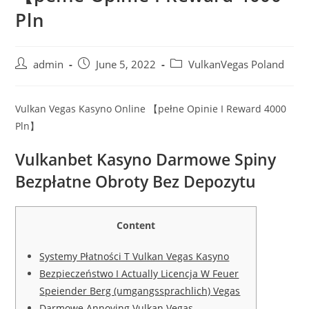
Pln
admin
June 5, 2022
VulkanVegas Poland
Vulkan Vegas Kasyno Online 【pełne Opinie I Reward 4000
Pln】
Vulkanbet Kasyno Darmowe Spiny
Bezpłatne Obroty Bez Depozytu
Content
Systemy Płatności T Vulkan Vegas Kasyno
Bezpieczeństwo I Actually Licencja W Feuer
Speiender Berg (umgangssprachlich) Vegas
Darmowe Annoying Vulkan Vegas –