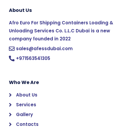
About Us
Afro Euro For Shipping Containers Loading &
Unloading Services Co. L.L.C Dubai is a new
company founded in 2022
sales@afessdubai.com
+971563541305
Who We Are
About Us
Services
Gallery
Contacts