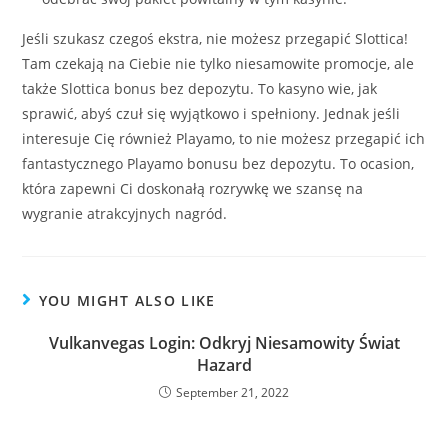
Jeśli szukasz czegoś ekstra, nie możesz przegapić Slottica!
Tam czekają na Ciebie nie tylko niesamowite promocje, ale
także Slottica bonus bez depozytu. To kasyno wie, jak
sprawić, abyś czuł się wyjątkowo i spełniony. Jednak jeśli
interesuje Cię również Playamo, to nie możesz przegapić ich
fantastycznego Playamo bonusu bez depozytu. To ocasion,
która zapewni Ci doskonałą rozrywkę we szansę na
wygranie atrakcyjnych nagród.
YOU MIGHT ALSO LIKE
Vulkanvegas Login: Odkryj Niesamowity Świat
Hazard
September 21, 2022