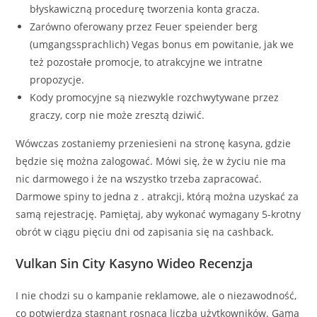
błyskawiczną procedurę tworzenia konta gracza.
Zarówno oferowany przez Feuer speiender berg
(umgangssprachlich) Vegas bonus em powitanie, jak we
też pozostałe promocje, to atrakcyjne we intratne
propozycje.
Kody promocyjne są niezwykle rozchwytywane przez
graczy, corp nie może zresztą dziwić.
Wówczas zostaniemy przeniesieni na stronę kasyna, gdzie
będzie się można zalogować. Mówi się, że w życiu nie ma
nic darmowego i że na wszystko trzeba zapracować.
Darmowe spiny to jedna z . atrakcji, którą można uzyskać za
samą rejestrację. Pamiętaj, aby wykonać wymagany 5-krotny
obrót w ciągu pięciu dni od zapisania się na cashback.
Vulkan Sin City Kasyno Wideo Recenzja
I nie chodzi su o kampanie reklamowe, ale o niezawodność,
co potwierdza stagnant rosnąca liczba użytkowników. Gama