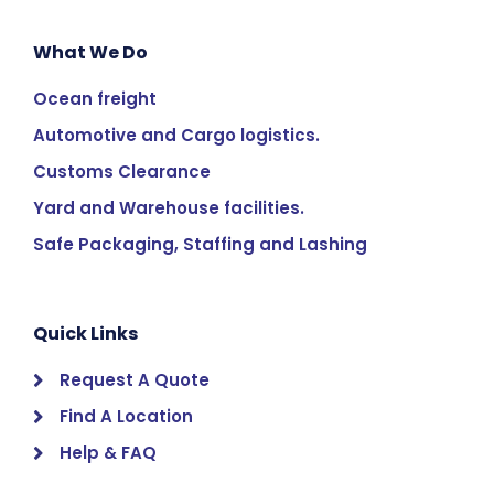
What We Do
Ocean freight
Automotive and Cargo logistics.
Customs Clearance
Yard and Warehouse facilities.
Safe Packaging, Staffing and Lashing
Quick Links
Request A Quote
Find A Location
Help & FAQ