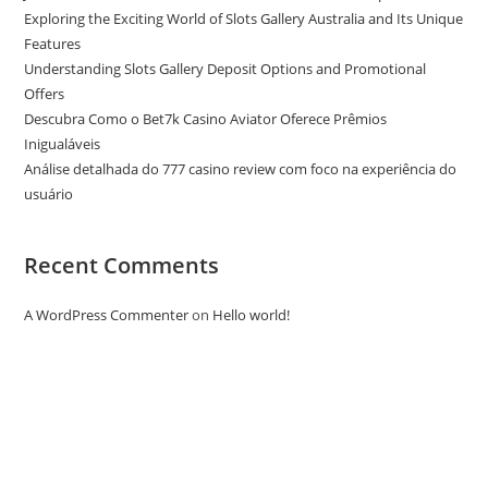
Exploring the Exciting World of Slots Gallery Australia and Its Unique
Features
Understanding Slots Gallery Deposit Options and Promotional
Offers
Descubra Como o Bet7k Casino Aviator Oferece Prêmios
Inigualáveis
Análise detalhada do 777 casino review com foco na experiência do
usuário
Recent Comments
A WordPress Commenter
on
Hello world!