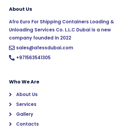
About Us
Afro Euro For Shipping Containers Loading &
Unloading Services Co. L.L.C Dubai is a new
company founded in 2022
sales@afessdubai.com
+971563541305
Who We Are
About Us
Services
Gallery
Contacts