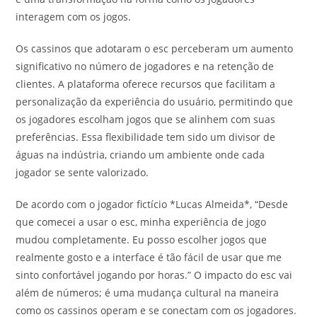
interagem com os jogos.
Os cassinos que adotaram o esc perceberam um aumento
significativo no número de jogadores e na retenção de
clientes. A plataforma oferece recursos que facilitam a
personalização da experiência do usuário, permitindo que
os jogadores escolham jogos que se alinhem com suas
preferências. Essa flexibilidade tem sido um divisor de
águas na indústria, criando um ambiente onde cada
jogador se sente valorizado.
De acordo com o jogador fictício *Lucas Almeida*, “Desde
que comecei a usar o esc, minha experiência de jogo
mudou completamente. Eu posso escolher jogos que
realmente gosto e a interface é tão fácil de usar que me
sinto confortável jogando por horas.” O impacto do esc vai
além de números; é uma mudança cultural na maneira
como os cassinos operam e se conectam com os jogadores.