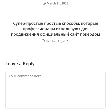
March 21, 2023
Супер-простые простые способы, которые
профессионалы используют для
продвижения официальный сайт покердом
October 13, 2023
Leave a Reply