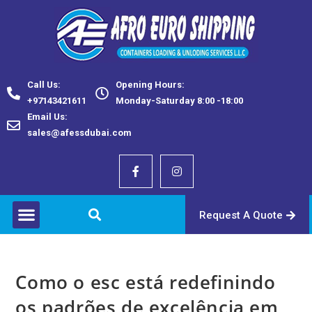
Call Us:
Opening Hours:
+97143421611
Monday-Saturday 8:00 -18:00
Email Us:
sales@afessdubai.com
Request A Quote
Como o esc está redefinindo
os padrões de excelência em