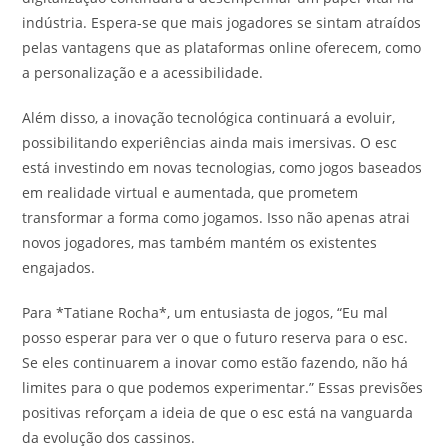
indústria. Espera-se que mais jogadores se sintam atraídos
pelas vantagens que as plataformas online oferecem, como
a personalização e a acessibilidade.
Além disso, a inovação tecnológica continuará a evoluir,
possibilitando experiências ainda mais imersivas. O esc
está investindo em novas tecnologias, como jogos baseados
em realidade virtual e aumentada, que prometem
transformar a forma como jogamos. Isso não apenas atrai
novos jogadores, mas também mantém os existentes
engajados.
Para *Tatiane Rocha*, um entusiasta de jogos, “Eu mal
posso esperar para ver o que o futuro reserva para o esc.
Se eles continuarem a inovar como estão fazendo, não há
limites para o que podemos experimentar.” Essas previsões
positivas reforçam a ideia de que o esc está na vanguarda
da evolução dos cassinos.