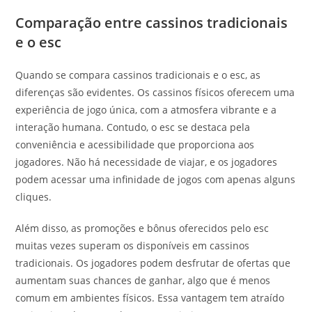
Comparação entre cassinos tradicionais
e o esc
Quando se compara cassinos tradicionais e o esc, as
diferenças são evidentes. Os cassinos físicos oferecem uma
experiência de jogo única, com a atmosfera vibrante e a
interação humana. Contudo, o esc se destaca pela
conveniência e acessibilidade que proporciona aos
jogadores. Não há necessidade de viajar, e os jogadores
podem acessar uma infinidade de jogos com apenas alguns
cliques.
Além disso, as promoções e bônus oferecidos pelo esc
muitas vezes superam os disponíveis em cassinos
tradicionais. Os jogadores podem desfrutar de ofertas que
aumentam suas chances de ganhar, algo que é menos
comum em ambientes físicos. Essa vantagem tem atraído