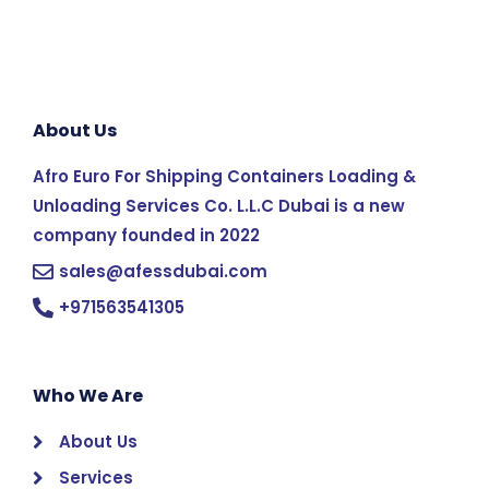
About Us
Afro Euro For Shipping Containers Loading &
Unloading Services Co. L.L.C Dubai is a new
company founded in 2022
sales@afessdubai.com
+971563541305
Who We Are
About Us
Services