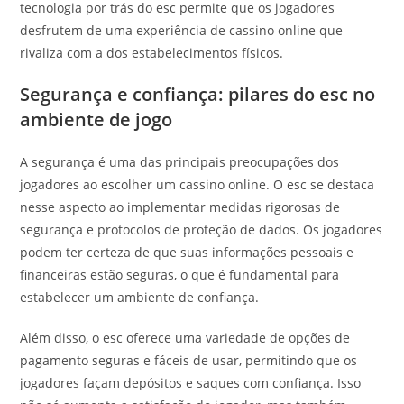
tecnologia por trás do esc permite que os jogadores
desfrutem de uma experiência de cassino online que
rivaliza com a dos estabelecimentos físicos.
Segurança e confiança: pilares do esc no
ambiente de jogo
A segurança é uma das principais preocupações dos
jogadores ao escolher um cassino online. O esc se destaca
nesse aspecto ao implementar medidas rigorosas de
segurança e protocolos de proteção de dados. Os jogadores
podem ter certeza de que suas informações pessoais e
financeiras estão seguras, o que é fundamental para
estabelecer um ambiente de confiança.
Além disso, o esc oferece uma variedade de opções de
pagamento seguras e fáceis de usar, permitindo que os
jogadores façam depósitos e saques com confiança. Isso