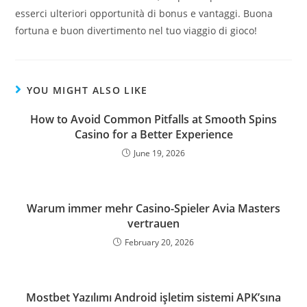
esserci ulteriori opportunità di bonus e vantaggi. Buona
fortuna e buon divertimento nel tuo viaggio di gioco!
YOU MIGHT ALSO LIKE
How to Avoid Common Pitfalls at Smooth Spins
Casino for a Better Experience
June 19, 2026
Warum immer mehr Casino-Spieler Avia Masters
vertrauen
February 20, 2026
Mostbet Yazılımı Android işletim sistemi APK’sına