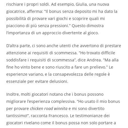
rischiare i propri soldi. Ad esempio, Giulia, una nuova
giocatrice, afferma: “Il bonus senza deposito mi ha dato la
possibilità di provare vari giochi e scoprire quali mi
piacciono di più senza pressioni.” Questo dimostra
l’importanza di un approccio divertente al gioco.
D’altra parte, ci sono anche utenti che avvertono di prestare
attenzione ai requisiti di scommessa. “Ho trovato difficile
soddisfare i requisiti di scommessa”, dice Andrea. “Ma alla
fine ho vinto bene e sono riuscito a fare un prelievo.” Le
esperienze variano, e la consapevolezza delle regole è
essenziale per evitare delusioni.
Inoltre, molti giocatori notano che i bonus possono
migliorare l’esperienza complessiva. “Ho usato il mio bonus
per provare
chicken road winnita
e mi sono divertito
tantissimo!”, racconta Francesco. Le testimonianze dei
giocatori rivelano come il bonus possa non solo portare a