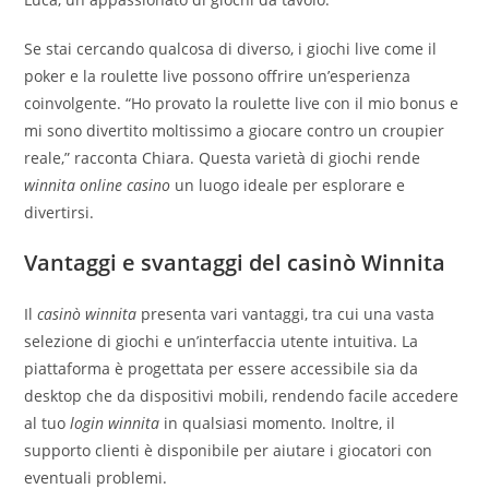
Se stai cercando qualcosa di diverso, i giochi live come il
poker e la roulette live possono offrire un’esperienza
coinvolgente. “Ho provato la roulette live con il mio bonus e
mi sono divertito moltissimo a giocare contro un croupier
reale,” racconta Chiara. Questa varietà di giochi rende
winnita online casino
un luogo ideale per esplorare e
divertirsi.
Vantaggi e svantaggi del casinò Winnita
Il
casinò winnita
presenta vari vantaggi, tra cui una vasta
selezione di giochi e un’interfaccia utente intuitiva. La
piattaforma è progettata per essere accessibile sia da
desktop che da dispositivi mobili, rendendo facile accedere
al tuo
login winnita
in qualsiasi momento. Inoltre, il
supporto clienti è disponibile per aiutare i giocatori con
eventuali problemi.