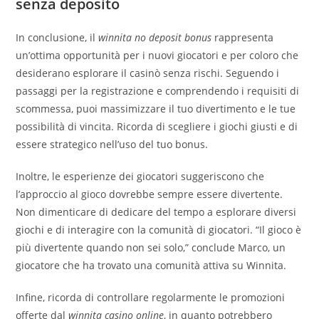
senza deposito
In conclusione, il
winnita no deposit bonus
rappresenta
un’ottima opportunità per i nuovi giocatori e per coloro che
desiderano esplorare il casinò senza rischi. Seguendo i
passaggi per la registrazione e comprendendo i requisiti di
scommessa, puoi massimizzare il tuo divertimento e le tue
possibilità di vincita. Ricorda di scegliere i giochi giusti e di
essere strategico nell’uso del tuo bonus.
Inoltre, le esperienze dei giocatori suggeriscono che
l’approccio al gioco dovrebbe sempre essere divertente.
Non dimenticare di dedicare del tempo a esplorare diversi
giochi e di interagire con la comunità di giocatori. “Il gioco è
più divertente quando non sei solo,” conclude Marco, un
giocatore che ha trovato una comunità attiva su Winnita.
Infine, ricorda di controllare regolarmente le promozioni
offerte dal
winnita casino online
, in quanto potrebbero