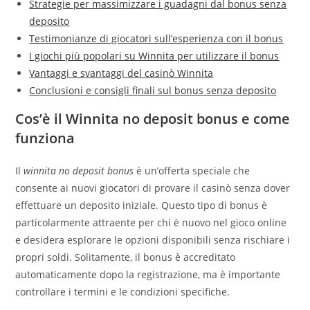
Strategie per massimizzare i guadagni dal bonus senza
deposito
Testimonianze di giocatori sull’esperienza con il bonus
I giochi più popolari su Winnita per utilizzare il bonus
Vantaggi e svantaggi del casinò Winnita
Conclusioni e consigli finali sul bonus senza deposito
Cos’è il Winnita no deposit bonus e come
funziona
Il
winnita no deposit bonus
è un’offerta speciale che
consente ai nuovi giocatori di provare il casinò senza dover
effettuare un deposito iniziale. Questo tipo di bonus è
particolarmente attraente per chi è nuovo nel gioco online
e desidera esplorare le opzioni disponibili senza rischiare i
propri soldi. Solitamente, il bonus è accreditato
automaticamente dopo la registrazione, ma è importante
controllare i termini e le condizioni specifiche.