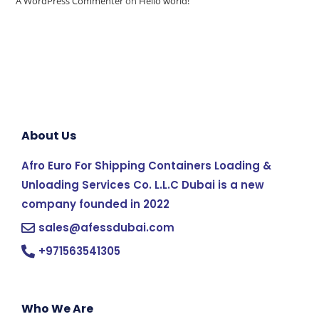
A WordPress Commenter
on
Hello world!
About Us
Afro Euro For Shipping Containers Loading &
Unloading Services Co. L.L.C Dubai is a new
company founded in 2022
sales@afessdubai.com
+971563541305
Who We Are