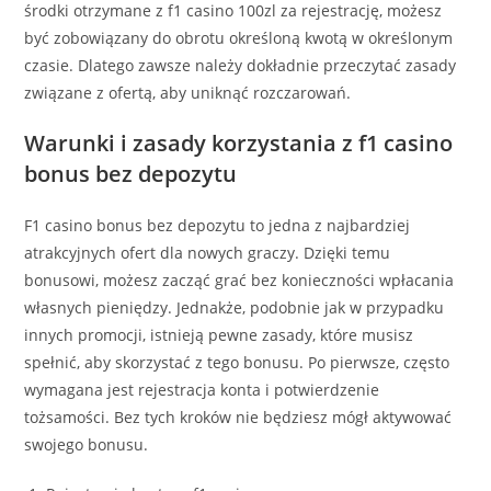
środki otrzymane z f1 casino 100zl za rejestrację, możesz
być zobowiązany do obrotu określoną kwotą w określonym
czasie. Dlatego zawsze należy dokładnie przeczytać zasady
związane z ofertą, aby uniknąć rozczarowań.
Warunki i zasady korzystania z f1 casino
bonus bez depozytu
F1 casino bonus bez depozytu to jedna z najbardziej
atrakcyjnych ofert dla nowych graczy. Dzięki temu
bonusowi, możesz zacząć grać bez konieczności wpłacania
własnych pieniędzy. Jednakże, podobnie jak w przypadku
innych promocji, istnieją pewne zasady, które musisz
spełnić, aby skorzystać z tego bonusu. Po pierwsze, często
wymagana jest rejestracja konta i potwierdzenie
tożsamości. Bez tych kroków nie będziesz mógł aktywować
swojego bonusu.