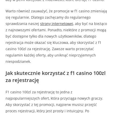
Warto również zauważyć, że promocje w f1 casino zmieniają
się regularnie. Dlatego zachęcamy do regularnego
sprawdzania naszej
strony internetowej
, aby być na bieżąco
z najnowszymi ofertami. Ponadto, niektóre z promocji mogą
być dostępne tylko dla nowych użytkowników, dlatego
rejestracja może okazać się kluczowa, aby skorzystać z f1
casino 100zl za rejestrację. Zawsze warto przeczytać
regulamin każdej oferty, aby uniknąć nieprzyjemnych
niespodzianek.
Jak skutecznie korzystać z f1 casino 100zl
za rejestrację
F1 casino 100zl za rejestrację to jedna z
najpopularniejszych ofert, która przyciąga nowych graczy.
Aby skorzystać z tej promocji, najpierw musisz przejść
proces rejestracji, który jest prosty i intuicyjny. Po