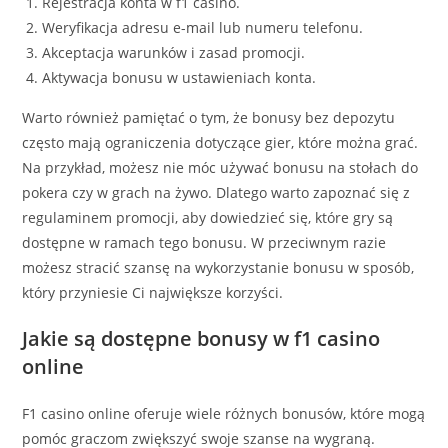
Rejestracja konta w f1 casino.
Weryfikacja adresu e-mail lub numeru telefonu.
Akceptacja warunków i zasad promocji.
Aktywacja bonusu w ustawieniach konta.
Warto również pamiętać o tym, że bonusy bez depozytu
często mają ograniczenia dotyczące gier, które można grać.
Na przykład, możesz nie móc używać bonusu na stołach do
pokera czy w grach na żywo. Dlatego warto zapoznać się z
regulaminem promocji, aby dowiedzieć się, które gry są
dostępne w ramach tego bonusu. W przeciwnym razie
możesz stracić szansę na wykorzystanie bonusu w sposób,
który przyniesie Ci największe korzyści.
Jakie są dostępne bonusy w f1 casino
online
F1 casino online oferuje wiele różnych bonusów, które mogą
pomóc graczom zwiększyć swoje szanse na wygraną.