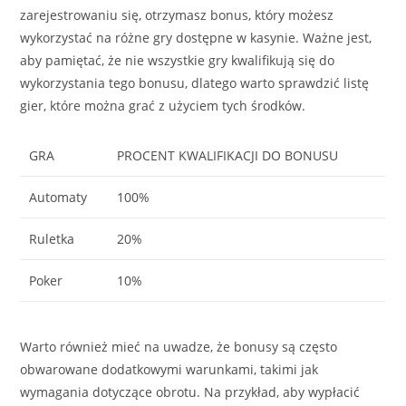
zarejestrowaniu się, otrzymasz bonus, który możesz
wykorzystać na różne gry dostępne w kasynie. Ważne jest,
aby pamiętać, że nie wszystkie gry kwalifikują się do
wykorzystania tego bonusu, dlatego warto sprawdzić listę
gier, które można grać z użyciem tych środków.
GRA
PROCENT KWALIFIKACJI DO BONUSU
Automaty
100%
Ruletka
20%
Poker
10%
Warto również mieć na uwadze, że bonusy są często
obwarowane dodatkowymi warunkami, takimi jak
wymagania dotyczące obrotu. Na przykład, aby wypłacić