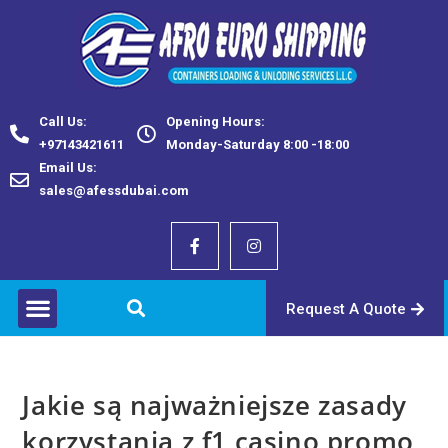
Call Us:
Opening Hours:
+97143421611
Monday-Saturday 8:00 -18:00
Email Us:
sales@afessdubai.com
Request A Quote
Jakie są najważniejsze zasady
korzystania z f1 casino promo