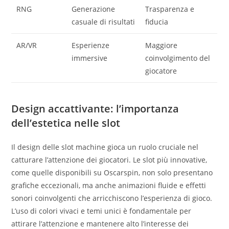
RNG
Generazione
Trasparenza e
casuale di risultati
fiducia
AR/VR
Esperienze
Maggiore
immersive
coinvolgimento del
giocatore
Design accattivante: l’importanza
dell’estetica nelle slot
Il design delle slot machine gioca un ruolo cruciale nel
catturare l’attenzione dei giocatori. Le slot più innovative,
come quelle disponibili su Oscarspin, non solo presentano
grafiche eccezionali, ma anche animazioni fluide e effetti
sonori coinvolgenti che arricchiscono l’esperienza di gioco.
L’uso di colori vivaci e temi unici è fondamentale per
attirare l’attenzione e mantenere alto l’interesse dei