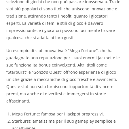
selezione di giochi che non può passare inosservata. Tra le
slot più popolari ci sono titoli che uniscono innovazione e
tradizione, attirando tanto i neofiti quanto i giocatori
esperti. La varietà di temi e stili di gioco è davvero
impressionante, e i giocatori possono facilmente trovare
qualcosa che si adatta ai loro gusti.
Un esempio di slot innovativa è “Mega Fortune”, che ha
guadagnato una reputazione per i suoi enormi jackpot e le
sue funzionalità bonus coinvolgenti. Altri titoli come
“Starburst” e “Gonzo’s Quest” offrono esperienze di gioco
uniche grazie a meccaniche di gioco fresche e avvincenti.
Queste slot non solo forniscono l’opportunità di vincere
premi, ma anche di divertirsi e immergersi in storie
affascinanti.
Mega Fortune: famosa per i jackpot progressivi.
Starburst: amatissima per il suo gameplay semplice e
accattivante.