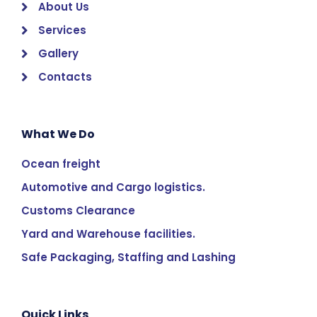
About Us
Services
Gallery
Contacts
What We Do
Ocean freight
Automotive and Cargo logistics.
Customs Clearance
Yard and Warehouse facilities.
Safe Packaging, Staffing and Lashing
Quick Links