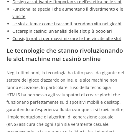
Design accattivante: l’importanza dell’estetica nelle slot
Funzionalità speciali che aumentano il divertimento e le
vincite
Le slot a tema: come i racconti prendono vita nei giochi
Oscarspin casino: un’analisi delle slot più popolari
Consigli pratici per massimizzare le tue vincite alle slot
Le tecnologie che stanno rivoluzionando
le slot machine nei casinò online
Negli ultimi anni, la tecnologia ha fatto passi da gigante nel
settore del gioco d’azzardo online, e le slot machine non
fanno eccezione. In particolare, l’uso della tecnologia
HTML5 ha permesso agli sviluppatori di creare giochi che
funzionano perfettamente su dispositivi mobili e desktop,
garantendo un’esperienza fluida ovunque ci si trovi. Inoltre,
l’implementazione di algoritmi di generazione casuale
(RNG) assicura che ogni spin sia veramente casuale,
promuovendo la trasparenza e la fiducia tra i giocatori.