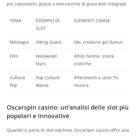
più consistenti, grazie a meccaniche di gioco ben integrate.
TEMA
ESEMPIO DI
ELEMENTI CHIAVE
SLOT
Mitologia
Viking Quest
Dèi, creature, giri bonus
Film
Hollywood
Attori famosi, scene
Stars
iconiche
Cultura
Pop Culture
Riferimenti a serie TV,
Pop
Mania
musica
Oscarspin casino: un’analisi delle slot più
popolari e innovative
Quando si parla di slot machine, Oscarspin casino offre una