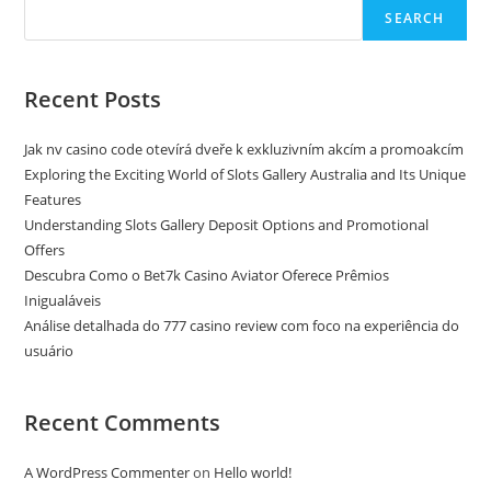
SEARCH
Recent Posts
Jak nv casino code otevírá dveře k exkluzivním akcím a promoakcím
Exploring the Exciting World of Slots Gallery Australia and Its Unique
Features
Understanding Slots Gallery Deposit Options and Promotional
Offers
Descubra Como o Bet7k Casino Aviator Oferece Prêmios
Inigualáveis
Análise detalhada do 777 casino review com foco na experiência do
usuário
Recent Comments
A WordPress Commenter
on
Hello world!