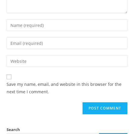
Save my name, email, and website in this browser for the
next time I comment.
Search