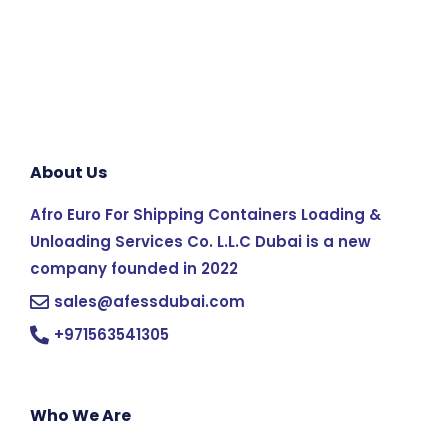
About Us
Afro Euro For Shipping Containers Loading &
Unloading Services Co. L.L.C Dubai is a new
company founded in 2022
sales@afessdubai.com
+971563541305
Who We Are