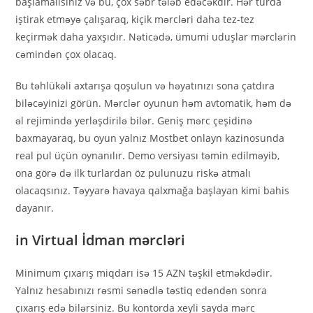
başlamalısınız və bu, çox səbr tələb edəcəkdir. Hər turda
iştirak etməyə çalışaraq, kiçik mərcləri daha tez-tez
keçirmək daha yaxşıdır. Nəticədə, ümumi uduşlar mərclərin
cəmindən çox olacaq.
Bu təhlükəli axtarışa qoşulun və həyatınızı sona çatdıra
biləcəyinizi görün. Mərclər oyunun həm avtomatik, həm də
əl rejimində yerləşdirilə bilər. Geniş mərc çeşidinə
baxmayaraq, bu oyun yalnız Mostbet onlayn kazinosunda
real pul üçün oynanılır. Demo versiyası təmin edilməyib,
ona görə də ilk turlardan öz pulunuzu riskə atmalı
olacaqsınız. Təyyarə havaya qalxmağa başlayan kimi bahis
dayanır.
in Virtual İdman mərcləri
Minimum çıxarış miqdarı isə 15 AZN təşkil etməkdədir.
Yalnız hesabınızı rəsmi sənədlə təstiq edəndən sonra
çıxarış edə bilərsiniz. Bu kontorda xeyli sayda mərc