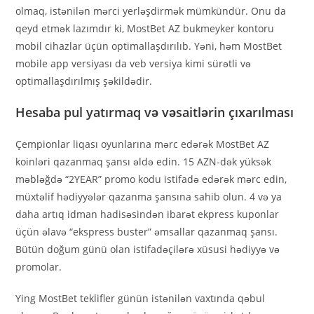
olmaq, istənilən mərci yerləşdirmək mümkündür. Onu da
qeyd etmək lazımdır ki, MostBet AZ bukmeyker kontoru
mobil cihazlar üçün optimallaşdırılıb. Yəni, həm MostBet
mobile app versiyası da veb versiya kimi sürətli və
optimallaşdırılmış şəkildədir.
Hesaba pul yatırmaq və vəsaitlərin çıxarılması
Çempionlar liqası oyunlarına mərc edərək MostBet AZ
koinləri qazanmaq şansı əldə edin. 15 AZN-dək yüksək
məbləğdə “2YEAR” promo kodu istifadə edərək mərc edin,
müxtəlif hədiyyələr qazanma şansına sahib olun. 4 və ya
daha artıq idman hadisəsindən ibarət ekpress kuponlar
üçün əlavə “ekspress buster” əmsallar qazanmaq şansı.
Bütün doğum günü olan istifadəçilərə xüsusi hədiyyə və
promolar.
Ying MostBet teklifler günün istənilən vaxtında qəbul