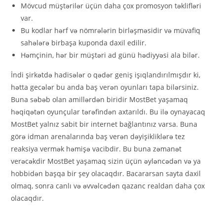
Mövcud müştərilər üçün daha çox promosyon təklifləri
var.
Bu kodlar hərf və nömrələrin birləşməsidir və müvafiq
sahələrə birbaşa kuponda daxil edilir.
Həmçinin, hər bir müştəri ad günü hədiyyəsi ala bilər.
İndi şirkətdə hadisələr o qədər geniş işıqlandırılmışdır ki,
hətta gecələr bu anda baş verən oyunları tapa bilərsiniz.
Buna səbəb olan amillərdən biridir MostBet yaşamaq
həqiqətən oyunçular tərəfindən axtarıldı. Bu ilə oynayacaq
MostBet yalnız sabit bir internet bağlantınız varsa. Buna
görə idman arenalarında baş verən dəyişikliklərə tez
reaksiya vermək həmişə vacibdir. Bu buna zəmanət
verəcəkdir MostBet yaşamaq sizin üçün əyləncədən və ya
hobbidən başqa bir şey olacaqdır. Bacararsan sayta daxil
olmaq, sonra canlı və əvvəlcədən qazanc realdan daha çox
olacaqdır.