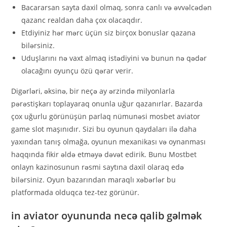
Bacararsan sayta daxil olmaq, sonra canlı və əvvəlcədən
qazanc realdan daha çox olacaqdır.
Etdiyiniz hər mərc üçün siz birçox bonuslar qazana
bilərsiniz.
Uduşlarını nə vaxt almaq istədiyini və bunun nə qədər
olacağını oyunçu özü qərar verir.
Digərləri, əksinə, bir neçə ay ərzində milyonlarla
pərəstişkarı toplayaraq onunla uğur qazanırlar. Bazarda
çox uğurlu görünüşün parlaq nümunəsi mosbet aviator
game slot maşınıdır. Sizi bu oyunun qaydaları ilə daha
yaxından tanış olmağa, oyunun mexanikası və oynanması
haqqında fikir əldə etməyə dəvət edirik. Bunu Mostbet
onlayn kazinosunun rəsmi saytına daxil olaraq edə
bilərsiniz. Oyun bazarından maraqlı xəbərlər bu
platformada olduqca tez-tez görünür.
in aviator oyununda necə qalib gəlmək