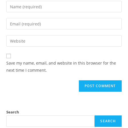
Save my name, email, and website in this browser for the
next time I comment.
Search
SEARCH