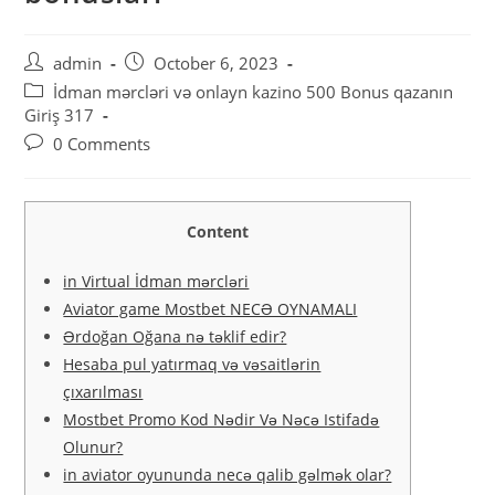
admin
October 6, 2023
İdman mərcləri və onlayn kazino 500 Bonus qazanın
Giriş 317
0 Comments
Content
in Virtual İdman mərcləri
Aviator game Mostbet NECƏ OYNAMALI
Ərdoğan Oğana nə təklif edir?
Hesaba pul yatırmaq və vəsaitlərin
çıxarılması
Mostbet Promo Kod Nədir Və Nəcə Istifadə
Olunur?
in aviator oyununda necə qalib gəlmək olar?