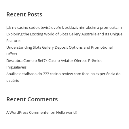
Recent Posts
Jak nv casino code otevírá dveře k exkluzivním akcím a promoakcím
Exploring the Exciting World of Slots Gallery Australia and Its Unique
Features
Understanding Slots Gallery Deposit Options and Promotional
Offers
Descubra Como o Bet7k Casino Aviator Oferece Prêmios
Inigualáveis
Análise detalhada do 777 casino review com foco na experiência do
usuário
Recent Comments
A WordPress Commenter
on
Hello world!