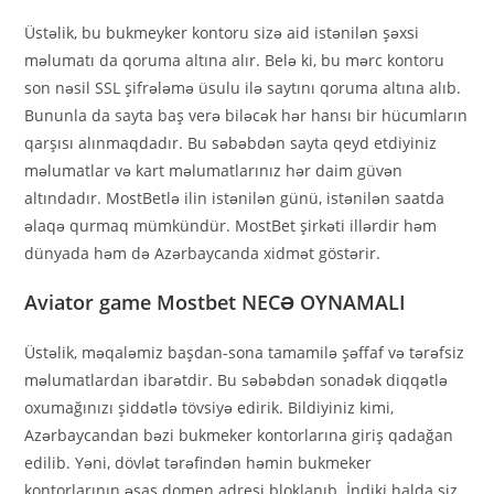
Üstəlik, bu bukmeyker kontoru sizə aid istənilən şəxsi
məlumatı da qoruma altına alır. Belə ki, bu mərc kontoru
son nəsil SSL şifrələmə üsulu ilə saytını qoruma altına alıb.
Bununla da sayta baş verə biləcək hər hansı bir hücumların
qarşısı alınmaqdadır. Bu səbəbdən sayta qeyd etdiyiniz
məlumatlar və kart məlumatlarınız hər daim güvən
altındadır. MostBetlə ilin istənilən günü, istənilən saatda
əlaqə qurmaq mümkündür. MostBet şirkəti illərdir həm
dünyada həm də Azərbaycanda xidmət göstərir.
Aviator game Mostbet NECƏ OYNAMALI
Üstəlik, məqaləmiz başdan-sona tamamilə şəffaf və tərəfsiz
məlumatlardan ibarətdir. Bu səbəbdən sonadək diqqətlə
oxumağınızı şiddətlə tövsiyə edirik. Bildiyiniz kimi,
Azərbaycandan bəzi bukmeker kontorlarına giriş qadağan
edilib. Yəni, dövlət tərəfindən həmin bukmeker
kontorlarının əsas domen adresi bloklanıb. İndiki halda siz,