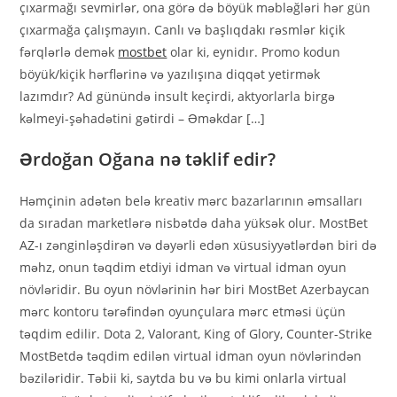
çıxarmağı sevmirlər, ona görə də böyük məbləğləri hər gün
çıxarmağa çalışmayın. Canlı və başlıqdakı rəsmlər kiçik
fərqlərlə demək
mostbet
olar ki, eynidır. Promo kodun
böyük/kiçik hərflərinə və yazılışına diqqət yetirmək
lazımdır? Ad günündə insult keçirdi, aktyorlarla birgə
kəlmeyi-şəhadətini gətirdi – Əməkdar […]
Ərdoğan Oğana nə təklif edir?
Həmçinin adətən belə kreativ mərc bazarlarının əmsalları
da sıradan marketlərə nisbətdə daha yüksək olur. MostBet
AZ-ı zənginləşdirən və dəyərli edən xüsusiyyətlərdən biri də
məhz, onun təqdim etdiyi idman və virtual idman oyun
növləridir. Bu oyun növlərinin hər biri MostBet Azerbaycan
mərc kontoru tərəfindən oyunçulara mərc etməsi üçün
təqdim edilir. Dota 2, Valorant, King of Glory, Counter-Strike
MostBetdə təqdim edilən virtual idman oyun növlərindən
bəziləridir. Təbii ki, saytda bu və bu kimi onlarla virtual