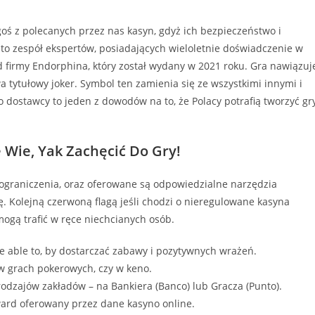
oś z polecanych przez nas kasyn, gdyż ich bezpieczeństwo i
o zespół ekspertów, posiadających wieloletnie doświadczenie w
 firmy Endorphina, który został wydany w 2021 roku. Gra nawiązuj
wa tytułowy joker. Symbol ten zamienia się ze wszystkimi innymi i
o dostawcy to jeden z dowodów na to, że Polacy potrafią tworzyć gr
Wie, Yak Zachęcić Do Gry!
graniczenia, oraz oferowane są odpowiedzialne narzędzia
. Kolejną czerwoną flagą jeśli chodzi o nieregulowane kasyna
mogą trafić w ręce niechcianych osób.
be able to, by dostarczać zabawy i pozytywnych wrażeń.
 grach pokerowych, czy w keno.
dzajów zakładów – na Bankiera (Banco) lub Gracza (Punto).
ard oferowany przez dane kasyno online.