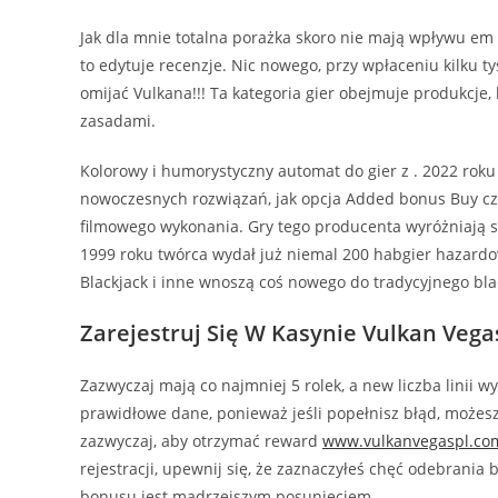
Jak dla mnie totalna porażka skoro nie mają wpływu em
to edytuje recenzje. Nic nowego, przy wpłaceniu kilku t
omijać Vulkana!!! Ta kategoria gier obejmuje produkcj
zasadami.
Kolorowy i humorystyczny automat do gier z . 2022 ro
nowoczesnych rozwiązań, jak opcja Added bonus Buy czy 
filmowego wykonania. Gry tego producenta wyróżniają 
1999 roku twórca wydał już niemal 200 habgier hazardowy
Blackjack i inne wnoszą coś nowego do tradycyjnego bla
Zarejestruj Się W Kasynie Vulkan Vega
Zazwyczaj mają co najmniej 5 rolek, a new liczba linii 
prawidłowe dane, ponieważ jeśli popełnisz błąd, możesz
zazwyczaj, aby otrzymać reward
www.vulkanvegaspl.co
rejestracji, upewnij się, że zaznaczyłeś chęć odebrania
bonusu jest mądrzejszym posunięciem.