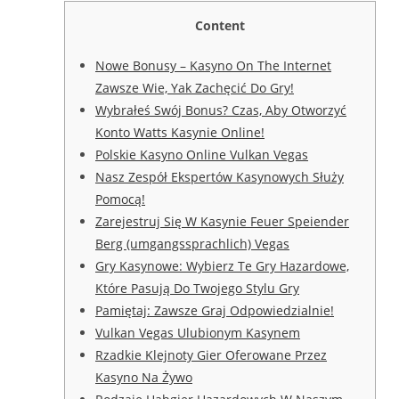
Content
Nowe Bonusy – Kasyno On The Internet
Zawsze Wie, Yak Zachęcić Do Gry!
Wybrałeś Swój Bonus? Czas, Aby Otworzyć
Konto Watts Kasynie Online!
Polskie Kasyno Online Vulkan Vegas
Nasz Zespół Ekspertów Kasynowych Służy
Pomocą!
Zarejestruj Się W Kasynie Feuer Speiender
Berg (umgangssprachlich) Vegas
Gry Kasynowe: Wybierz Te Gry Hazardowe,
Które Pasują Do Twojego Stylu Gry
Pamiętaj: Zawsze Graj Odpowiedzialnie!
Vulkan Vegas Ulubionym Kasynem
Rzadkie Klejnoty Gier Oferowane Przez
Kasyno Na Żywo