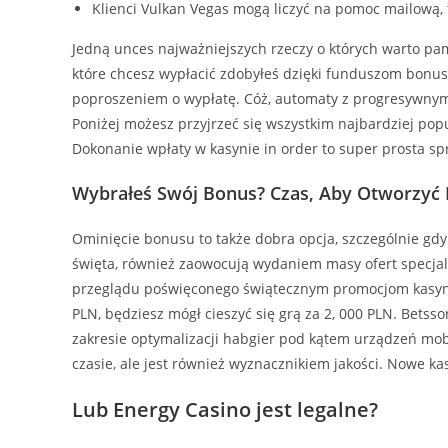
Klienci Vulkan Vegas mogą liczyć na pomoc mailową, 
Jedną unces najważniejszych rzeczy o których warto pa
które chcesz wypłacić zdobyłeś dzięki funduszom bonus
poproszeniem o wypłatę. Cóż, automaty z progresywnymi
Poniżej możesz przyjrzeć się wszystkim najbardziej p
Dokonanie wpłaty w kasynie in order to super prosta spr
Wybrałeś Swój Bonus? Czas, Aby Otworzyć 
Ominięcie bonusu to także dobra opcja, szczególnie gd
święta, również zaowocują wydaniem masy ofert specjal
przeglądu poświęconego świątecznym promocjom kasynowy
PLN, będziesz mógł cieszyć się grą za 2, 000 PLN. Betss
zakresie optymalizacji habgier pod kątem urządzeń mobi
czasie, ale jest również wyznacznikiem jakości. Nowe 
Lub Energy Casino jest legalne?