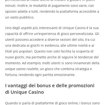
minuti. Inoltre, le modalità di pagamento sono varie, con
opzioni adatte a tutti, rendendo la piattaforma accessibile a
un vasto pubblico.
Uno degli aspetti più interessanti di Unique Casino è la sua
capacità di offrire un’esperienza di gioco personalizzata. Gli
utenti possono accedere a diverse sezioni del sito, tra cui
una dedicata ai giochi in evidenza, alle ultime novità e ai
titoli più popolari. Questo non solo facilita la scoperta di
nuovi giochi, ma permette anche di seguire le tendenze del
momento. Ad esempio, molti utenti si sono innamorati della
unique casino roulette
, un gioco che combina strategia e
fortuna, rendendo ogni partita emozionante.
I vantaggi dei bonus e delle promozioni
di Unique Casino
Quando si parla di piattaforme di gioco online, i bonus sono