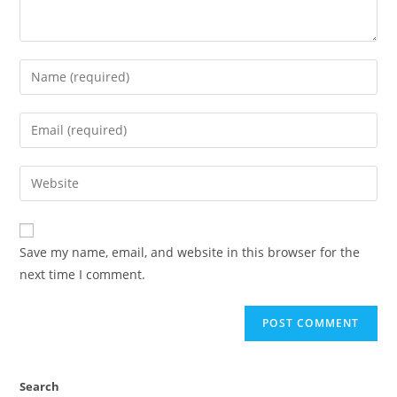
Save my name, email, and website in this browser for the
next time I comment.
Search