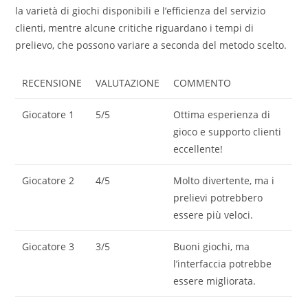
la varietà di giochi disponibili e l’efficienza del servizio
clienti, mentre alcune critiche riguardano i tempi di
prelievo, che possono variare a seconda del metodo scelto.
RECENSIONE
VALUTAZIONE
COMMENTO
Giocatore 1
5/5
Ottima esperienza di
gioco e supporto clienti
eccellente!
Giocatore 2
4/5
Molto divertente, ma i
prelievi potrebbero
essere più veloci.
Giocatore 3
3/5
Buoni giochi, ma
l’interfaccia potrebbe
essere migliorata.