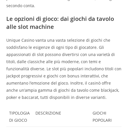
secondo conta.
Le opzioni di gioco: dai giochi da tavolo
alle slot machine
Unique Casino vanta una vasta selezione di giochi che
soddisfano le esigenze di ogni tipo di giocatore. Gli
appassionati di slot possono divertirsi con una varietà di
titoli, dalle classiche alle più moderne, con temi e
funzionalità diverse. Le slot più popolari includono titoli con
jackpot progressivi e giochi con bonus interattivi, che
aumentano l’emozione del gioco. Inoltre, il casinò offre
anche un’ampia gamma di giochi da tavolo come blackjack,
poker e baccarat, tutti disponibili in diverse varianti.
TIPOLOGIA
DESCRIZIONE
GIOCHI
DI GIOCO
POPOLARI