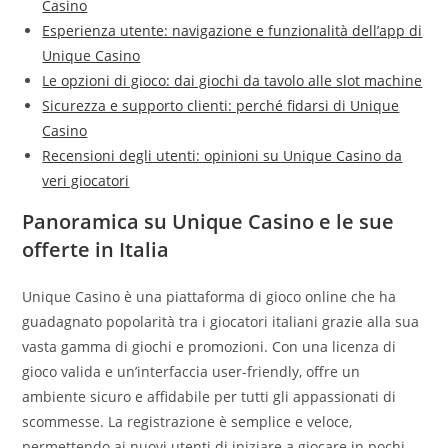
Casino
Esperienza utente: navigazione e funzionalità dell’app di
Unique Casino
Le opzioni di gioco: dai giochi da tavolo alle slot machine
Sicurezza e supporto clienti: perché fidarsi di Unique
Casino
Recensioni degli utenti: opinioni su Unique Casino da
veri giocatori
Panoramica su Unique Casino e le sue
offerte in Italia
Unique Casino è una piattaforma di gioco online che ha
guadagnato popolarità tra i giocatori italiani grazie alla sua
vasta gamma di giochi e promozioni. Con una licenza di
gioco valida e un’interfaccia user-friendly, offre un
ambiente sicuro e affidabile per tutti gli appassionati di
scommesse. La registrazione è semplice e veloce,
permettendo ai nuovi utenti di iniziare a giocare in pochi