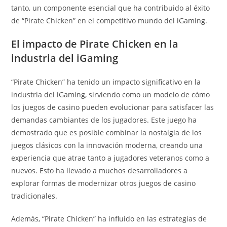
tanto, un componente esencial que ha contribuido al éxito
de “Pirate Chicken” en el competitivo mundo del iGaming.
El impacto de Pirate Chicken en la
industria del iGaming
“Pirate Chicken” ha tenido un impacto significativo en la
industria del iGaming, sirviendo como un modelo de cómo
los juegos de casino pueden evolucionar para satisfacer las
demandas cambiantes de los jugadores. Este juego ha
demostrado que es posible combinar la nostalgia de los
juegos clásicos con la innovación moderna, creando una
experiencia que atrae tanto a jugadores veteranos como a
nuevos. Esto ha llevado a muchos desarrolladores a
explorar formas de modernizar otros juegos de casino
tradicionales.
Además, “Pirate Chicken” ha influido en las estrategias de