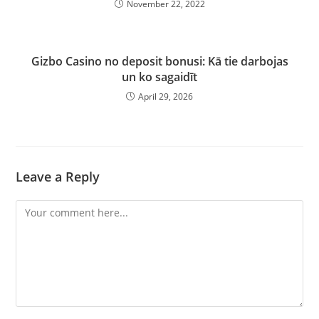
November 22, 2022
Gizbo Casino no deposit bonusi: Kā tie darbojas
un ko sagaidīt
April 29, 2026
Leave a Reply