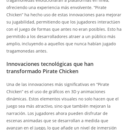
tragamonedas evolucionaran a plataformas en línea,
ofreciendo una experiencia más envolvente. “Pirate
Chicken” ha hecho uso de estas innovaciones para mejorar
su jugabilidad, permitiendo que los jugadores interactúen
con el juego de formas que antes no eran posibles. Esto ha
permitido a los desarrolladores atraer a un público más
amplio, incluyendo a aquellos que nunca habían jugado
tragamonedas antes.
Innovaciones tecnológicas que han
transformado Pirate Chicken
Una de las innovaciones más significativas en “Pirate
Chicken” es el uso de gráficos en 3D y animaciones
dinámicas. Estos elementos visuales no solo hacen que el
juego sea más atractivo, sino que también mejoran la
narración. Los jugadores ahora pueden disfrutar de
escenas animadas que se desarrollan a medida que
avanzan en el juego, lo que añade un nivel de inmersión