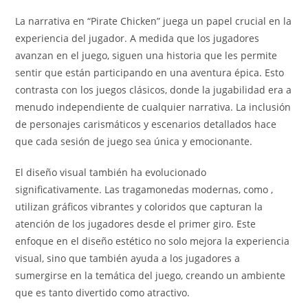
La narrativa en “Pirate Chicken” juega un papel crucial en la
experiencia del jugador. A medida que los jugadores
avanzan en el juego, siguen una historia que les permite
sentir que están participando en una aventura épica. Esto
contrasta con los juegos clásicos, donde la jugabilidad era a
menudo independiente de cualquier narrativa. La inclusión
de personajes carismáticos y escenarios detallados hace
que cada sesión de juego sea única y emocionante.
El diseño visual también ha evolucionado
significativamente. Las tragamonedas modernas, como ,
utilizan gráficos vibrantes y coloridos que capturan la
atención de los jugadores desde el primer giro. Este
enfoque en el diseño estético no solo mejora la experiencia
visual, sino que también ayuda a los jugadores a
sumergirse en la temática del juego, creando un ambiente
que es tanto divertido como atractivo.