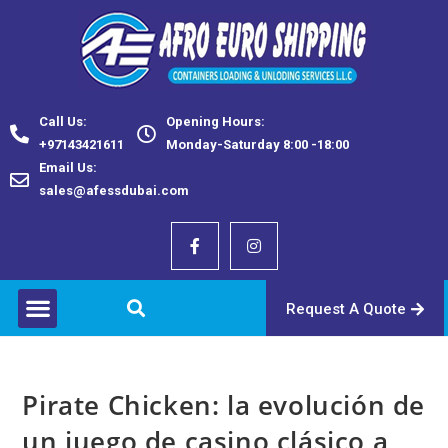
Call Us:
Opening Hours:
+97143421611
Monday-Saturday 8:00 -18:00
Email Us:
sales@afessdubai.com
Request A Quote
Pirate Chicken: la evolución de
un juego de casino clásico a