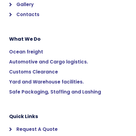
Gallery
Contacts
What We Do
Ocean freight
Automotive and Cargo logistics.
Customs Clearance
Yard and Warehouse facilities.
Safe Packaging, Staffing and Lashing
Quick Links
Request A Quote