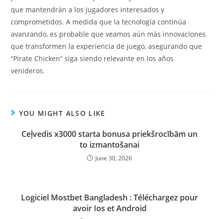
que mantendrán a los jugadores interesados y
comprometidos. A medida que la tecnología continúa
avanzando, es probable que veamos aún más innovaciones
que transformen la experiencia de juego, asegurando que
“Pirate Chicken” siga siendo relevante en los años
venideros.
YOU MIGHT ALSO LIKE
Ceļvedis x3000 starta bonusa priekšrocībām un
to izmantošanai
June 30, 2026
Logiciel Mostbet Bangladesh : Téléchargez pour
avoir Ios et Android