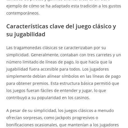
ejemplo de cómo se ha adaptado esta tradición a los gustos
contemporáneos.
Características clave del juego clásico y
su jugabilidad
Las tragamonedas clásicas se caracterizaban por su
simplicidad. Generalmente, contaban con tres carretes y un
número limitado de líneas de pago, lo que hacía que la
jugabilidad fuera accesible para todos. Los jugadores
simplemente debían alinear símbolos en las líneas de pago
para obtener premios. Esta estructura básica permitió que
los juegos fueran fáciles de entender y jugar, lo que
contribuyó a su popularidad en los casinos.
A pesar de su simplicidad, los juegos clásicos a menudo
ofrecían sorpresas, como jackpots progresivos o
bonificaciones ocasionales, que mantenían a los jugadores