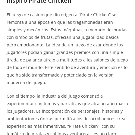
inspiró Pirate Chicken
El juego de casino que dio origen a “Pirate Chicken” se
remonta a una época en que las tragamonedas eran
simples y mecánicas. Estas máquinas, a menudo decoradas
con símbolos de frutas, ofrecían una jugabilidad básica
pero emocionante. La idea de un juego de azar donde los
jugadores podían ganar grandes premios con una simple
tirada de palanca atrajo a multitudes a los salones de juego
de todo el mundo. Este sentido de aventura y emoción es lo
que ha sido transformado y potenciado en la versión
moderna del juego.
Con el tiempo, la industria del juego comenzó a
experimentar con temas y narrativas que atraían aún más a
los jugadores. La incorporación de personajes, historias y
ambientaciones únicas permitió a los desarrolladores crear
experiencias más inmersivas. “Pirate Chicken”, con su
temática de piratas y gallinas aventureras, es un claro