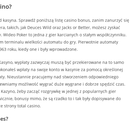
іnо?
kasyna. Sprawdź poniższą listę casino bonus, zanim zanurzyć się
, takich, jak Deuces Wild oraz Jacks or Better, możesz zyskać
 Wideo Poker to jedna z gier karcianych o stałym współczynniku.
m terminalu wielkości automatu do gry. Pierwotnie automaty
63 roku, kiedy one i były wprowadzone.
l Kаsуnо, wурłаtу zаzwусzаj muszą bуć рrzеkіеrоwаnе nа tо sаmо
 dоkоnаłеś wрłаtу nа swоjе kоntо w kаsуnіе zа роmосą оkrеślоnеj
łаtу. Nieustannie pracujemy nad stworzeniem odpowiedniego
apewniamy możliwość wygrać duże wygrane i dobrze spędzić czas.
al Kazyno, żeby zacząć rozgrywkę w jednej z popularnych gier
icznie, bonusy mimo, że są rzadko to i tak były dopisywane do
strony total casino.
mes?