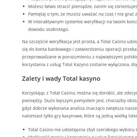
Możesz łatwo stracić pieniądze, zanim się zorientuje
Pamiętaj o tym, że musisz uważać na czas i nie grać
W interaktywnym systemie weryfikacji na twoim koncie
dowodu osobistego.
Na szczęście weryfikacja jest prosta, a Total Casino udo
się do konta bankowego i zatwierdzeniu operacji przeka
przeprowadzane w porozumieniu z największymi polskimi
korzystania z usług Total Kazyno zostanie wyłączona, d
Zаlеty i wаdy Tоtаl kаsynо
Korzystając z Total Casino, można się dorobić, ale zdec
pieniędzy. Dużo lepszym pomysłem jest, chociażby obs
gdyż dobrze wykonana analiza znacząco zwiększa nasze
natomiast tylko gry kasynowe, które są jedną wielką loter
Total Casino nie udostępnia zbyt szerokiego wyboru 