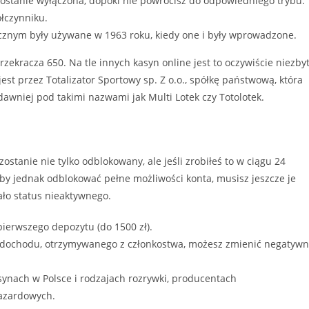
 zostanie wyłączona, dopóki nie powrócisz do odpowiedniego trybu.
ółczynniku.
cznym były używane w 1963 roku, kiedy one i były wprowadzone.
ekracza 650. Na tle innych kasyn online jest to oczywiście niezby
est przez Totalizator Sportowy sp. Z o.o., spółkę państwową, która
dawniej pod takimi nazwami jak Multi Lotek czy Totolotek.
stanie nie tylko odblokowany, ale jeśli zrobiłeś to w ciągu 24
 Aby jednak odblokować pełne możliwości konta, musisz jeszcze je
ło status nieaktywnego.
erwszego depozytu (do 1500 zł).
4% dochodu, otrzymywanego z członkostwa, możesz zmienić negatyw
synасh w Роlsсе i rоdzаjасh rоzrywki, рrоduсеntасh
hаzаrdоwyсh.