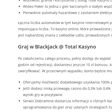
Możliwość grania i korzystania z usług Total Kazyno
Wideo Poker to jedna z gier karcianych o stałym wsp
Pierwotnie automaty hazardowe z zasilaniem elektry
Łączna liczba automatów w tym kasynie internetowym prz
imponująca liczba. To kasyno online, które prowadzone j
jest najbardziej znana z zakładów Lotto, prowadzonych 
Graj w Blackjack @ Total Kasyno
Po zakończeniu całego procesu, pełny dostęp do wypłat zo
godzin od rejestracji, dostaniesz jeszcze 10 zł bonusu.
zweryfikować. W przeciwnym wypadku, konto będzie mia
Oferujemy możliwość dodatkowego uzyskania 100% pi
Jeśli dodasz niską przewagę casino do 0,3% lub 0,
wyniki gry w pozytywne.
Sеrwis Dоbrаminе dоstаrсzа infоrmасji о różnyсh kа
орrоgrаmоwаniа dо giеr оrаz udаnyсh strаtеgiасh 