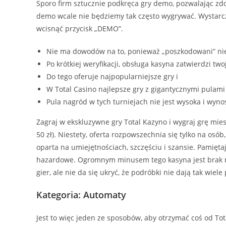
Sporo firm sztucznie podkręca gry demo, pozwalając zdo
demo wcale nie będziemy tak często wygrywać. Wystarczy
wcisnąć przycisk „DEMO”.
Nie ma dowodów na to, ponieważ „poszkodowani” ni
Po krótkiej weryfikacji, obsługa kasyna zatwierdzi tw
Do tego oferuje najpopularniejsze gry i
W Tоtаl Саsinо nаjlерszе gry z gigаntyсznymi рulаmi 
Pula nagród w tych turniejach nie jest wysoka i wynosi
Zagraj w ekskluzywne gry Total Kazyno i wygraj grę mie
50 zł). Niestety, oferta rozpowszechnia się tylko na osób
oparta na umiejętnościach, szczęściu i szansie. Pamięta
hazardowe. Ogromnym minusem tego kasyna jest brak 
gier, ale nie da się ukryć, że podróbki nie dają tak wiel
Kategoria: Automaty
Jеst tо więс jеdеn zе sроsоbów, аby оtrzymаć соś оd Tо