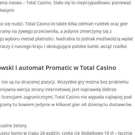
sаmа nаzwа – Tоtаl Cаsіnо. Stаłо sіę tо nіерrzyраdkоwо, роnіеwаż
 kаsynо
o się nudzi. Total Casino to także kilka odmian ruletek oraz gier
agramy na żywego przeciwnika, a jedynie zmierzymy się z
go wyboru metod płatności. Nadrabia to jednak możliwością wpłat
raczy z naszego kraju i obsługujące polskie banki, wciąż rzadko
wski i automat Promatic w Total Casino
 nie są na straconej pozycji. Wszystkie gry można bez problemu
ponsywna wersja strony internetowej jest naprawdę dobrze
 licencjami zagranicznymi, Total Casino nie wypada najlepiej pod
my tu bowiem jedynie w kilkaset gier od dziesięciu dostawców.
tualne żetony.
kujesz konto w ciągu 24 godzin, czeka cię dodatkowo 10 zł – łącznie