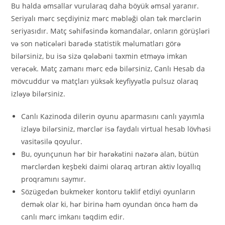
Bu halda əmsallar vurularaq daha böyük əmsal yaranır.
Seriyalı mərc seçdiyiniz mərc məbləği olan tək mərclərin
seriyasıdır. Matç səhifəsində komandalar, onların görüşləri
və son nəticələri barədə statistik məlumatları görə
bilərsiniz, bu isə sizə qələbəni təxmin etməyə imkan
verəcək. Matç zamanı mərc edə bilərsiniz, Canlı Hesab da
mövcuddur və matçları yüksək keyfiyyətlə pulsuz olaraq
izləyə bilərsiniz.
Canlı Kazinoda dilerin oyunu aparmasını canlı yayımla
izləyə bilərsiniz, mərclər isə faydalı virtual hesab lövhəsi
vasitəsilə qoyulur.
Bu, oyunçunun hər bir hərəkətini nəzərə alan, bütün
mərclərdən keşbeki daimi olaraq artıran aktiv loyallıq
proqramını saymır.
Sözügedən bukmeker kontoru təklif etdiyi oyunların
demək olar ki, hər birinə həm oyundan öncə həm də
canlı mərc imkanı təqdim edir.