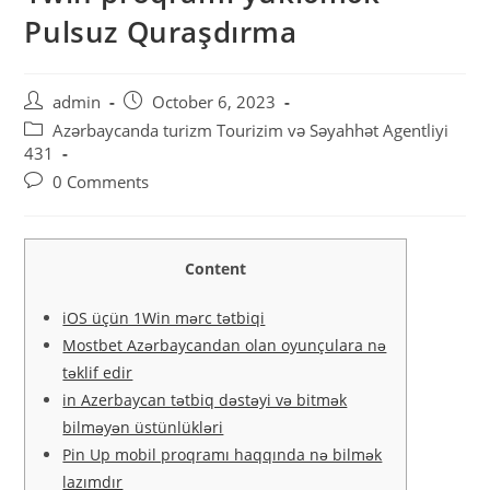
Pulsuz Quraşdırma
admin
October 6, 2023
Azərbaycanda turizm Tourizim və Səyahhət Agentliyi
431
0 Comments
Content
iOS üçün 1Win mərc tətbiqi
Mostbet Azərbaycandan olan oyunçulara nə
təklif edir
in Azerbaycan tətbiq dəstəyi və bitmək
bilməyən üstünlükləri
Pin Up mobil proqramı haqqında nə bilmək
lazımdır