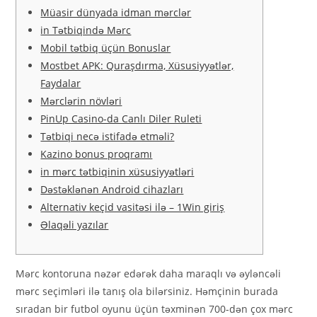
Müasir dünyada idman mərclər
in Tətbiqində Mərc
Mobil tətbiq üçün Bonuslar
Mostbet APK: Quraşdırma, Xüsusiyyətlər,
Faydalar
Mərclərin növləri
PinUp Casino-da Canlı Diler Ruleti
Tətbiqi necə istifadə etməli?
Kazino bonus proqramı
in mərc tətbiqinin xüsusiyyətləri
Dəstəklənən Android cihazları
Alternativ keçid vasitəsi ilə – 1Win giriş
Əlaqəli yazılar
Mərc kontoruna nəzər edərək daha maraqlı və əyləncəli
mərc seçimləri ilə tanış ola bilərsiniz. Həmçinin burada
sıradan bir futbol oyunu üçün təxminən 700-dən çox mərc