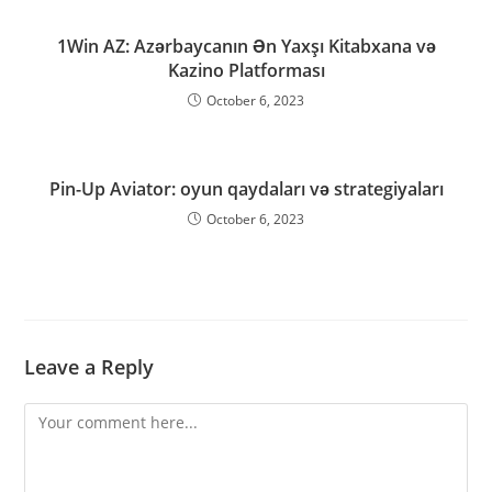
1Win AZ: Azərbaycanın Ən Yaxşı Kitabxana və
Kazino Platforması
October 6, 2023
Pin-Up Aviator: oyun qaydaları və strategiyaları
October 6, 2023
Leave a Reply