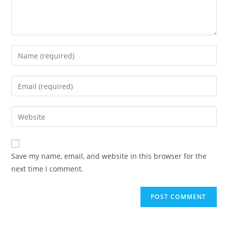
Save my name, email, and website in this browser for the
next time I comment.