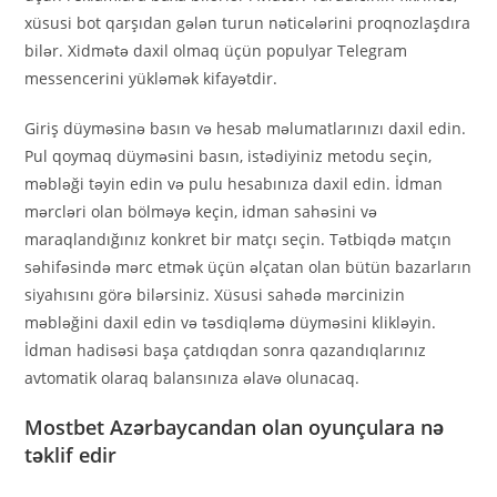
xüsusi bot qarşıdan gələn turun nəticələrini proqnozlaşdıra
bilər. Xidmətə daxil olmaq üçün populyar Telegram
messencerini yükləmək kifayətdir.
Giriş düyməsinə basın və hesab məlumatlarınızı daxil edin.
Pul qoymaq düyməsini basın, istədiyiniz metodu seçin,
məbləği təyin edin və pulu hesabınıza daxil edin. İdman
mərcləri olan bölməyə keçin, idman sahəsini və
maraqlandığınız konkret bir matçı seçin. Tətbiqdə matçın
səhifəsində mərc etmək üçün əlçatan olan bütün bazarların
siyahısını görə bilərsiniz. Xüsusi sahədə mərcinizin
məbləğini daxil edin və təsdiqləmə düyməsini klikləyin.
İdman hadisəsi başa çatdıqdan sonra qazandıqlarınız
avtomatik olaraq balansınıza əlavə olunacaq.
Mostbet Azərbaycandan olan oyunçulara nə
təklif edir