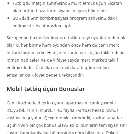
Tətbiqdə matçın səhifəsində mərc etmək üçün əlçatan
olan bütün bazarların siyahısını görə bilərsiniz.
Bu ədədlərin kombinasiyası proqram sahəsinə daxil
edilməlidir Aviator vzlom apk.
Sözügedən bukmeker kontoru təklif etdiyi oyunların demək
olar ki, hər birinə həm oyundan öncə həm də canlı mərc
imkanı təqdim edir. Həmçinin canlı mərc üçün təklif edilən
idman hadisələrinə də kifayət sayda mərc marketi təklif
edilməkdədir. Üstəlik, canlı matçlara təqdim edilən
əmsallar da kifayət qədər ürəkaçandır.
Mobil tətbiq üçün Bonuslar
Canlı Kazinoda dilerin oyunu aparmasını canlı yayımla
izləyə bilərsiniz, mərclər isə faydalı virtual hesab lövhəsi
vasitəsilə qoyulur. Qeyd etmək lazımdır ki, kazino fanatları
üçün 1Win bir çox bonus əlavə edib, bunların tam siyahısını
saytın kampkaniyalar bölməsində görə bilərsiniz. Pokeri