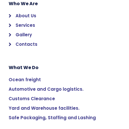
Who We Are
About Us
Services
Gallery
Contacts
What We Do
Ocean freight
Automotive and Cargo logistics.
Customs Clearance
Yard and Warehouse facilities.
Safe Packaging, Staffing and Lashing