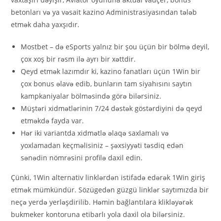
betonları və ya vəsait kazino Administrasiyasından tələb
etmək daha yaxşıdır.
Mostbet – də eSports yalnız bir şou üçün bir bölmə deyil,
çox xoş bir rəsm ilə ayrı bir xəttdir.
Qeyd etmək lazımdır ki, kazino fanatları üçün 1Win bir
çox bonus əlavə edib, bunların tam siyahısını saytın
kampkaniyalar bölməsində görə bilərsiniz.
Müştəri xidmətlərinin 7/24 dəstək göstərdiyini də qeyd
etməkdə fayda var.
Hər iki variantda xidmətlə əlaqə saxlamalı və
yoxlamadan keçməlisiniz – şəxsiyyəti təsdiq edən
sənədin nömrəsini profilə daxil edin.
Çünki, 1Win alternativ linklərdən istifadə edərək 1Win giriş
etmək mümkündür. Sözügedən güzgü linklər saytımızda bir
neçə yerdə yerləşdirilib. Həmin bağlantılara klikləyərək
bukmeker kontoruna etibarlı yola daxil ola bilərsiniz.