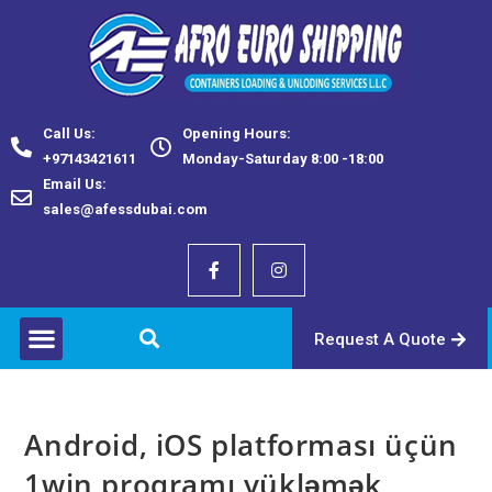
Call Us:
Opening Hours:
+97143421611
Monday-Saturday 8:00 -18:00
Email Us:
sales@afessdubai.com
Request A Quote
Android, iOS platforması üçün
1win proqramı yükləmək