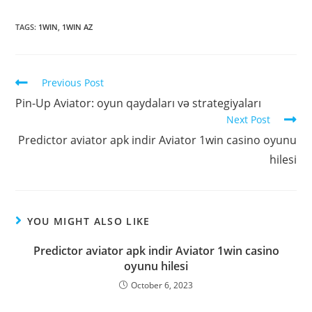
TAGS:
1WIN
,
1WIN AZ
Previous Post
Pin-Up Aviator: oyun qaydaları və strategiyaları
Next Post
Predictor aviator apk indir Aviator 1win casino oyunu
hilesi
YOU MIGHT ALSO LIKE
Predictor aviator apk indir Aviator 1win casino
oyunu hilesi
October 6, 2023