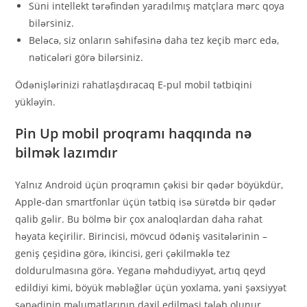
Süni intellekt tərəfindən yaradılmış matçlara mərc qoya
bilərsiniz.
Beləcə, siz onların səhifəsinə daha tez keçib mərc edə,
nəticələri görə bilərsiniz.
Ödənişlərinizi rahatlaşdıracaq E-pul mobil tətbiqini
yükləyin.
Pin Up mobil proqramı haqqında nə
bilmək lazımdır
Yalnız Android üçün proqramın çəkisi bir qədər böyükdür,
Apple-dan smartfonlar üçün tətbiq isə sürətdə bir qədər
qalib gəlir. Bu bölmə bir çox analoqlardan daha rahat
həyata keçirilir. Birincisi, mövcud ödəniş vasitələrinin –
geniş çeşidinə görə, ikincisi, geri çəkilməklə tez
doldurulmasına görə. Yeganə məhdudiyyət, artıq qeyd
edildiyi kimi, böyük məbləğlər üçün yoxlama, yəni şəxsiyyət
sənədinin məlumatlarının daxil edilməsi tələb olunur.