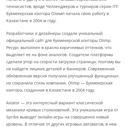
теннисистов, вроде Челленджеров и турниров серии ITF.
Букмекерская контора Олимп начала свою работу в
Казахстане в 2004-м году.
Разработчики и дизайнеры создали уникальный
официальный сайт для букмекерской конторы Olimp.
Ресурс выполнен в красно-коричневых оттенков, что
выделяет ее на фоне аналогов. Создатели платформы
сделали упор на скорости загрузки страницы, поэтому вы
не найдете лишних деталей и баннеров. Современная
обновленная версия получила улучшенный функционал,
но сохранила стиль компании. Olimp — букмекерская
контора, созданная в Казахстане в 2004 году.
Aviator — это интересный вариант классической
механики кривых столкновений. Эта уникальная игра от
Spribe выводит онлайн-игры на совершенно новый
уровень. В отличие от других игровых автоматов, в нем