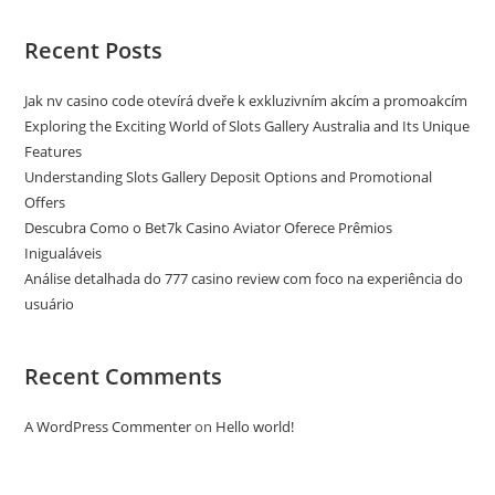
Recent Posts
Jak nv casino code otevírá dveře k exkluzivním akcím a promoakcím
Exploring the Exciting World of Slots Gallery Australia and Its Unique
Features
Understanding Slots Gallery Deposit Options and Promotional
Offers
Descubra Como o Bet7k Casino Aviator Oferece Prêmios
Inigualáveis
Análise detalhada do 777 casino review com foco na experiência do
usuário
Recent Comments
A WordPress Commenter
on
Hello world!