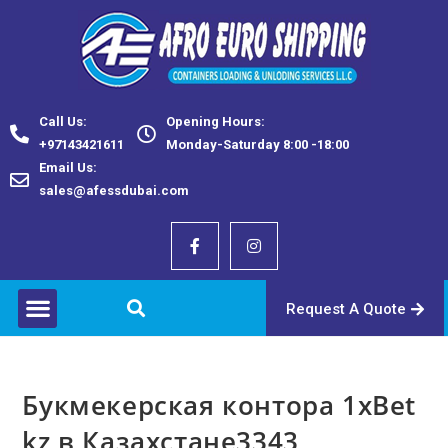
Call Us:
Opening Hours:
+97143421611
Monday-Saturday 8:00 -18:00
Email Us:
sales@afessdubai.com
Request A Quote
Букмекерская контора 1xBet
kz в Казахстане3343