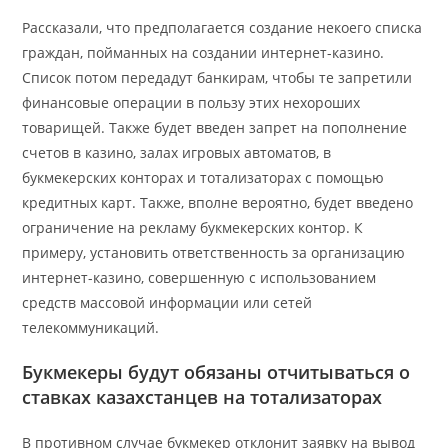
Рассказали, что предполагается создание некоего списка
граждан, пойманных на создании интернет-казино.
Список потом передадут банкирам, чтобы те запретили
финансовые операции в пользу этих нехороших
товарищей. Также будет введен запрет на пополнение
счетов в казино, залах игровых автоматов, в
букмекерских конторах и тотализаторах с помощью
кредитных карт. Также, вполне вероятно, будет введено
ограничение на рекламу букмекерских контор. К
примеру, установить ответственность за организацию
интернет-казино, совершенную с использованием
средств массовой информации или сетей
телекоммуникаций.
Букмекеры будут обязаны отчитываться о
ставках казахстанцев на тотализаторах
В противном случае букмекер отклонит заявку на вывод