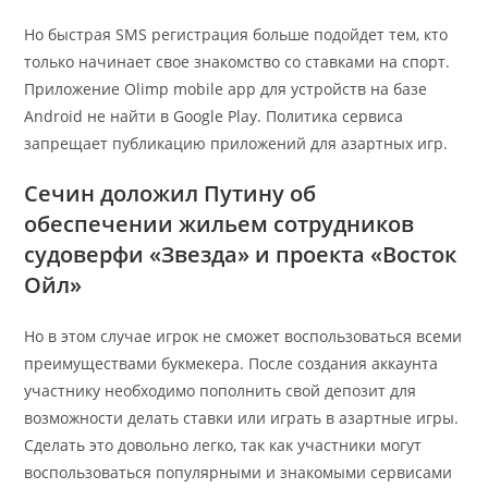
Но быстрая SMS регистрация больше подойдет тем, кто
только начинает свое знакомство со ставками на спорт.
Приложение Olimp mobile app для устройств на базе
Android не найти в Google Play. Политика сервиса
запрещает публикацию приложений для азартных игр.
Сечин доложил Путину об
обеспечении жильем сотрудников
судоверфи «Звезда» и проекта «Восток
Ойл»
Но в этом случае игрок не сможет воспользоваться всеми
преимуществами букмекера. После создания аккаунта
участнику необходимо пополнить свой депозит для
возможности делать ставки или играть в азартные игры.
Сделать это довольно легко, так как участники могут
воспользоваться популярными и знакомыми сервисами