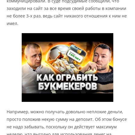
коммуницировали. В суде подсудимые сообщили, что
заходили на сайт за все время своей работы в компании
не более 3-х раз, ведь сайт никакого отношения к ним не
имел.
Например, можно получать довольно неплохие деньги,
просто положив некую сумму на депозит. Об этом бонусе
не надо забывать, поскольку он действует максимум
неделю, что выгодно для использования денег на