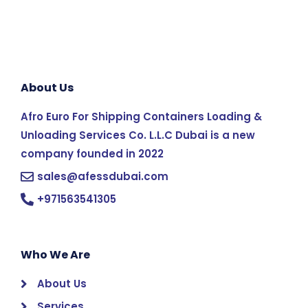
About Us
Afro Euro For Shipping Containers Loading &
Unloading Services Co. L.L.C Dubai is a new
company founded in 2022
sales@afessdubai.com
+971563541305
Who We Are
About Us
Services