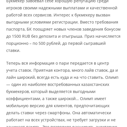
Букмекер завоевал себе хорошую репутацию среди
игроков своими надежными выплатами и качественной
работой всех сервисов. Интерес к букмекеру вызван
выгодными условиями регистрации. Вместо требования
паспорта, БК поощряет новых членов заведения бонусом
до 1500 RUB без депозита и отыгрыша. Приз начисляется
порционно – по 500 рублей, до первой сыгравшей
ставки.
Теперь вся информация о пари передается в центр
учета ставок. Приятная контора, много лайв ставок, да и
лайн широкий, всегда есть куда и на что ставить. Олимп
— один из наиболее востребованных казахстанских
букмекеров, который выделяется выгодными
коэффициентами, а также широкой… Олимп имеет
мобильную версию для клиентов, предпочитающих
делать ставки через смартфоны. Она автоматически
работает на всех устройствах, не требует загрузки и не
занимает память. Это позволило расширить аудиторию