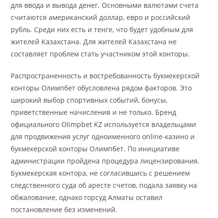
для ввода и вывода денег. Основными валютами счета
считаются американский доллар, евро и российский
рубль. Среди них есть и тенге, что будет удобным для
жителей Казахстана. Для жителей Казахстана не
составляет проблем стать участником этой конторы.
Распространенность и востребованность букмекерской
конторы Олимпбет обусловлена рядом факторов. Это
широкий выбор спортивных событий, бонусы,
приветственные начисления и не только. Бренд
официального Olimpbet KZ используется владельцами
для продвижения услуг одноименного online-казино и
букмекерской конторы Олимпбет. По инициативе
администрации пройдена процедура лицензирования.
Букмекерская контора, не согласившись с решением
следственного суда об аресте счетов, подала заявку на
обжалование, однако горсуд Алматы оставил
постановление без изменений.