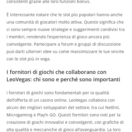
consistenti grazie alle loro funzioni bonus.
È interessante notare che le slot più popolari hanno anche
una comunità di giocatori molto attiva. Questo significa che
ci sono sempre nuove strategie e suggerimenti condivisi tra
i membri, rendendo l’esperienza di gioco ancora più
coinvolgente. Partecipare a forum e gruppi di discussione
può darti ulteriori idee su come massimizzare le tue vincite
con le slot più in voga.
I fornitori di giochi che collaborano con
LeoVegas: chi sono e perché sono importanti
I fornitori di giochi sono fondamentali per la qualità
dell’offerta di un casino online. LeoVegas collabora con
alcuni dei migliori sviluppatori del settore, tra cui NetEnt,
Microgaming e Play’n GO. Questi fornitori sono noti per la
creazione di giochi innovativi e coinvolgenti, con grafiche di
alta qualità e meccaniche di gioco all’avanguardia. La loro