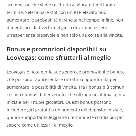
scommesso che viene restituito ai giocatori nel lungo
termine. Selezionare slot con un RTP elevato può
aumentare le probabilità di vincita nel tempo. Infine, non
dimenticare di divertirti: il gioco dovrebbe essere
un’esperienza piacevole e non solo una corsa alla vincita.
Bonus e promozioni disponibili su
LeoVegas: come sfruttarli al meglio
LeoVegas è noto per le sue generose promozioni e bonus,
che possono rappresentare un’ottima opportunità per
aumentare le possibilità di vincita. Tra i bonus più comuni
ci sono i bonus di benvenuto, che offrono un’ottima spinta
iniziale per i nuovi giocatori. Questi bonus possono
includere giri gratuiti o un aumento del deposito iniziale,
quindi è importante leggerne i termini e le condizioni per
sapere come utilizzarli al meglio.