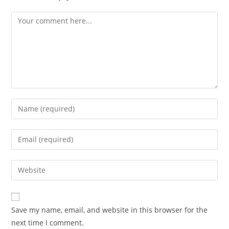
Save my name, email, and website in this browser for the
next time I comment.