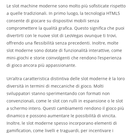
Le slot machine moderne sono molto più sofisticate rispetto
a quelle tradizionali. In primo luogo, la tecnologia HTML5
consente di giocare su dispositivi mobili senza
compromettere la qualità grafica. Questo significa che puoi
divertirti con le nuove slot di LeoVegas ovunque ti trovi,
offrendo una flessibilità senza precedenti. Inoltre, molte
slot moderne sono dotate di funzionalità interattive, come
mini-giochi e storie coinvolgenti che rendono l’esperienza
di gioco ancora più appassionante.
Un’altra caratteristica distintiva delle slot moderne è la loro
diversità in termini di meccaniche di gioco. Molti
sviluppatori stanno sperimentando con formati non
convenzionali, come le slot con rulli in espansione o le slot
a schermo intero. Questi cambiamenti rendono il gioco più
dinamico e possono aumentare le possibilità di vincita.
Inoltre, le slot moderne spesso incorporano elementi di
gamification, come livelli e traguardi, per incentivare i