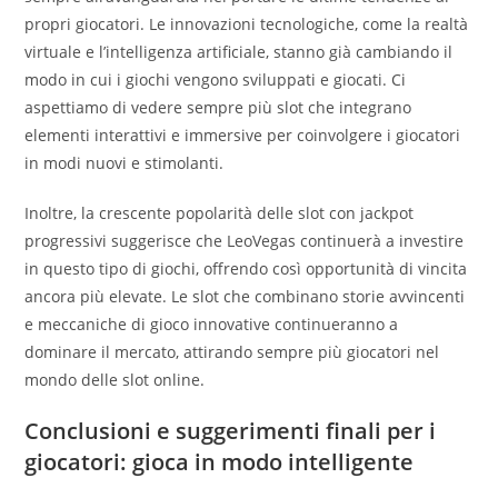
propri giocatori. Le innovazioni tecnologiche, come la realtà
virtuale e l’intelligenza artificiale, stanno già cambiando il
modo in cui i giochi vengono sviluppati e giocati. Ci
aspettiamo di vedere sempre più slot che integrano
elementi interattivi e immersive per coinvolgere i giocatori
in modi nuovi e stimolanti.
Inoltre, la crescente popolarità delle slot con jackpot
progressivi suggerisce che LeoVegas continuerà a investire
in questo tipo di giochi, offrendo così opportunità di vincita
ancora più elevate. Le slot che combinano storie avvincenti
e meccaniche di gioco innovative continueranno a
dominare il mercato, attirando sempre più giocatori nel
mondo delle slot online.
Conclusioni e suggerimenti finali per i
giocatori: gioca in modo intelligente