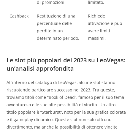
di promozioni.
limitato.
Cashback
Restituzione di una
Richiede
percentuale delle
attivazione e può
perdite in un
avere limiti
determinato periodo.
massimi.
Le slot più popolari del 2023 su LeoVegas:
un’analisi approfondita
All’interno del catalogo di LeoVegas, alcune slot stanno
riscuotendo particolare successo nel 2023. Tra queste,
troviamo titoli come “Book of Dead”, famoso per il suo tema
avventuroso e le sue alte possibilità di vincita. Un altro
titolo popolare è “Starburst”, noto per la sua grafica colorata
e il gameplay dinamico. Queste slot non solo offrono
divertimento, ma anche la possibilità di ottenere vincite